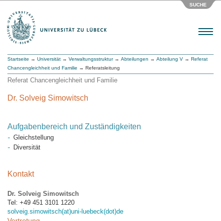
SUCHE
Menu
Startseite
→
Universität
→
Verwaltungsstruktur
→
Abteilungen
→
Abteilung V
→
Referat
Chancengleichheit und Familie
→ Referatsleitung
Referat Chancengleichheit und Familie
Dr. Solveig Simowitsch
Aufgabenbereich und Zuständigkeiten
Gleichstellung
Diversität
Kontakt
Dr. Solveig Simowitsch
Tel: +49 451 3101 1220
solveig.simowitsch(at)uni-luebeck(dot)de
Vertretung