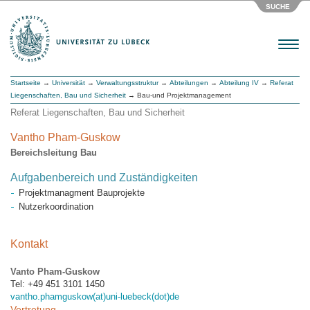
SUCHE
Menu
Startseite
→
Universität
→
Verwaltungsstruktur
→
Abteilungen
→
Abteilung IV
→
Referat
Liegenschaften, Bau und Sicherheit
→ Bau-und Projektmanagement
Referat Liegenschaften, Bau und Sicherheit
Vantho Pham-Guskow
Bereichsleitung Bau
Aufgabenbereich und Zuständigkeiten
Projektmanagment Bauprojekte
Nutzerkoordination
Kontakt
Vanto Pham-Guskow
Tel: +49 451 3101 1450
vantho.phamguskow(at)uni-luebeck(dot)de
Vertretung