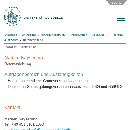
SUCHE
Menu
Startseite
→
Universität
→
Verwaltungsstruktur
→
Abteilungen
→
Abteilung III
→
Referat
Justiziariat
→ Referatsleitung
Referat Justiziariat
Madlen Kayserling
Referatsleitung
Aufgabenbereich und Zuständigkeiten
Hochschulrechtliche Grundsatzangelegenheiten
Begleitung Gesetzgebungsverfahren insbes. zum HSG und StiftULG
Kontakt
Madlen Kayserling
Tel: +49 451 3101 1050
madlen.kayserling(at)uni-luebeck(dot)de