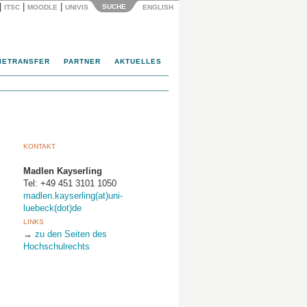
|
|
|
SUCHE
ITSC
MOODLE
UNIVIS
ENGLISH
IETRANSFER
PARTNER
AKTUELLES
KONTAKT
Madlen Kayserling
Tel: +49 451 3101 1050
madlen.kayserling(at)uni-
luebeck(dot)de
LINKS
→
zu den Seiten des
Hochschulrechts