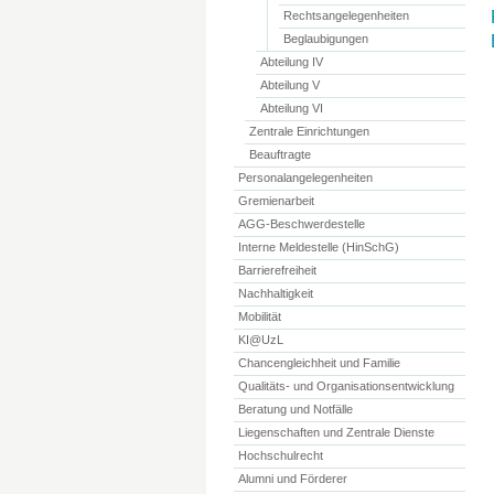
Rechtsangelegenheiten
Beglaubigungen
Abteilung IV
Abteilung V
Abteilung VI
Zentrale Einrichtungen
Beauftragte
Personalangelegenheiten
Gremienarbeit
AGG-Beschwerdestelle
Interne Meldestelle (HinSchG)
Barrierefreiheit
Nachhaltigkeit
Mobilität
KI@UzL
Chancengleichheit und Familie
Qualitäts- und Organisationsentwicklung
Beratung und Notfälle
Liegenschaften und Zentrale Dienste
Hochschulrecht
Alumni und Förderer