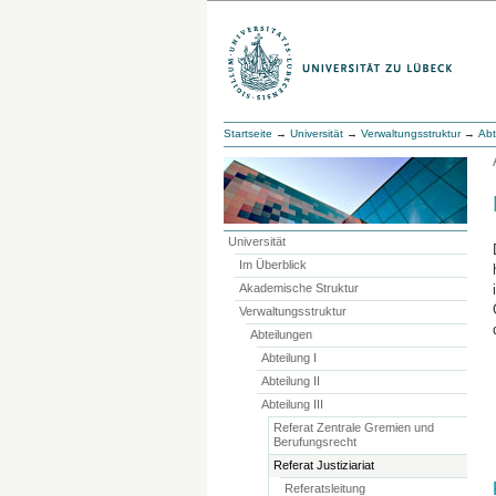
Startseite
→
Universität
→
Verwaltungsstruktur
→
Abt
Universität
Im Überblick
Akademische Struktur
Verwaltungsstruktur
Abteilungen
Abteilung I
Abteilung II
Abteilung III
Referat Zentrale Gremien und
Berufungsrecht
Referat Justiziariat
Referatsleitung