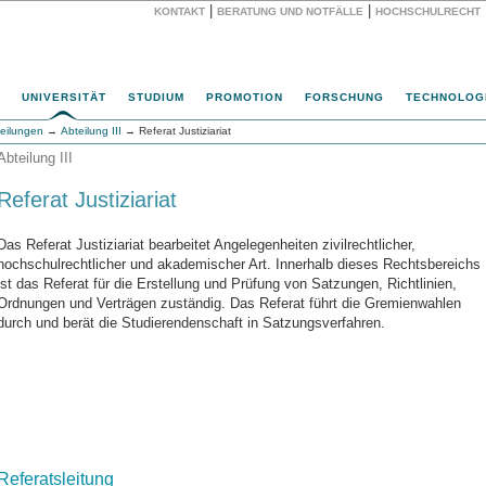
|
|
KONTAKT
BERATUNG UND NOTFÄLLE
HOCHSCHULRECHT
Website
UNIVERSITÄT
STUDIUM
PROMOTION
FORSCHUNG
TECHNOLOG
eilungen
→
Abteilung III
→ Referat Justiziariat
Abteilung III
Referat Justiziariat
Das Referat Justiziariat bearbeitet Angelegenheiten zivilrechtlicher,
hochschulrechtlicher und akademischer Art. Innerhalb dieses Rechtsbereichs
ist das Referat für die Erstellung und Prüfung von Satzungen, Richtlinien,
Ordnungen und Verträgen zuständig. Das Referat führt die Gremienwahlen
durch und berät die Studierendenschaft in Satzungsverfahren.
Referatsleitung