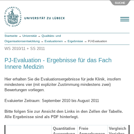
SUCHE
Menu
Startseite
→
Universität
→
Qualitäts- und
Organisationsentwicklung
→
Evaluationen
→
Ergebnisse
→ PJ-Evaluation
WS 2010/11 + SS 2011
PJ-Evaluation - Ergebnisse für das Fach
Innere Medizin
Hier erhalten Sie die Evaluationsergebnisse für jede Klinik, insofern
mindestens vier (mit expliziter Zustimmung mindestens zwei)
Bewertungen vorliegen.
Evaluierter Zeitraum: September 2010 bis August 2011
Bitte folgen Sie zur Ansicht den Links in den Zellen der Tabelle.
Alle Ergebnisse sind als PDF hinterlegt.
Quantitative
Freie
Vergleich
Auswertung
Anmerkungen
Vorjahre