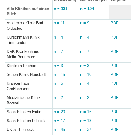
Alle Kliniken auf einen
n = 131
n = 104
Blick
Asklepios Klinik Bad
n = 11
n = 9
PDF
Oldesloe
Curschmann Klinik
n = 4
n = 4
PDF
Timmendorf
DRK-Krankenhaus
n = 7
n = 7
PDF
Mölln-Ratzeburg
Klinikum Itzehoe
n = 3
n = 3
PDF
Schön Klinik Neustadt
n = 15
n = 10
PDF
Krankenhaus
n = 5
n = 4
PDF
Großhansdorf
Medizinische Klinik
n = 2
n = 2
PDF
Borstel
Sana Kliniken Eutin
n = 20
n = 15
PDF
Sana Kliniken Lübeck
n = 17
n = 13
PDF
UK S-H Lübeck
n = 45
n = 37
PDF