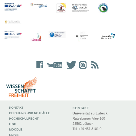
KONTAKT
KONTAKT
BERATUNG UND NOTFÄLLE
Universität zu Lübeck
Ratzeburger Allee 160
HOCHSCHULRECHT
23562 Lübeck
ITSC
Tel. +49 451 3101 0
MOODLE
UNIVIS