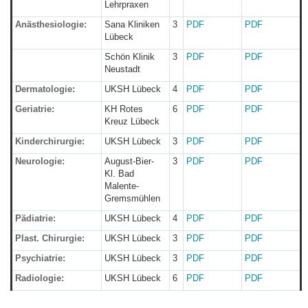
Lehrpraxen
Anästhesiologie:
Sana Kliniken
3
PDF
PDF
Lübeck
Schön Klinik
3
PDF
PDF
Neustadt
Dermatologie:
UKSH Lübeck
4
PDF
PDF
Geriatrie:
KH Rotes
6
PDF
PDF
Kreuz Lübeck
Kinderchirurgie:
UKSH Lübeck
3
PDF
PDF
Neurologie:
August-Bier-
3
PDF
PDF
Kl. Bad
Malente-
Gremsmühlen
Pädiatrie:
UKSH Lübeck
4
PDF
PDF
Plast. Chirurgie:
UKSH Lübeck
3
PDF
PDF
Psychiatrie:
UKSH Lübeck
3
PDF
PDF
Radiologie:
UKSH Lübeck
6
PDF
PDF