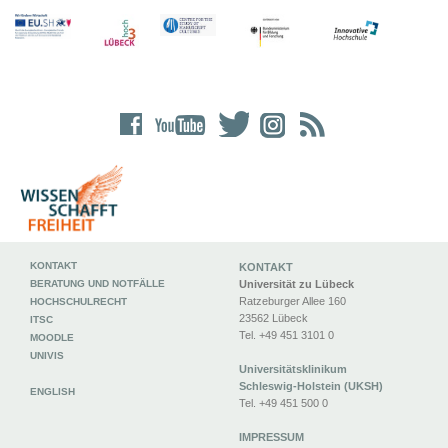
KONTAKT
KONTAKT
BERATUNG UND NOTFÄLLE
Universität zu Lübeck
Ratzeburger Allee 160
HOCHSCHULRECHT
23562 Lübeck
ITSC
Tel. +49 451 3101 0
MOODLE
UNIVIS
Universitätsklinikum
Schleswig-Holstein (UKSH)
ENGLISH
Tel. +49 451 500 0
IMPRESSUM