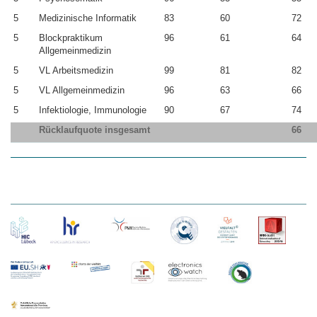
5
Medizinische Informatik
83
60
72
5
Blockpraktikum
96
61
64
Allgemeinmedizin
5
VL Arbeitsmedizin
99
81
82
5
VL Allgemeinmedizin
96
63
66
5
Infektiologie, Immunologie
90
67
74
Rücklaufquote insgesamt
66