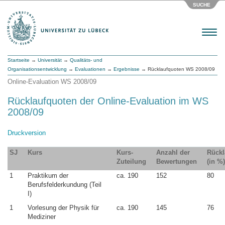
SUCHE
Menu
Startseite
→
Universität
→
Qualitäts- und
Organisationsentwicklung
→
Evaluationen
→
Ergebnisse
→ Rücklaufquoten WS 2008/09
Online-Evaluation WS 2008/09
Rücklaufquoten der Online-Evaluation im WS
2008/09
Druckversion
SJ
Kurs
Kurs-
Anzahl der
Rückl
Zuteilung
Bewertungen
(in 
1
Praktikum der
ca. 190
152
80
Berufsfelderkundung (Teil
I)
1
Vorlesung der Physik für
ca. 190
145
76
Mediziner