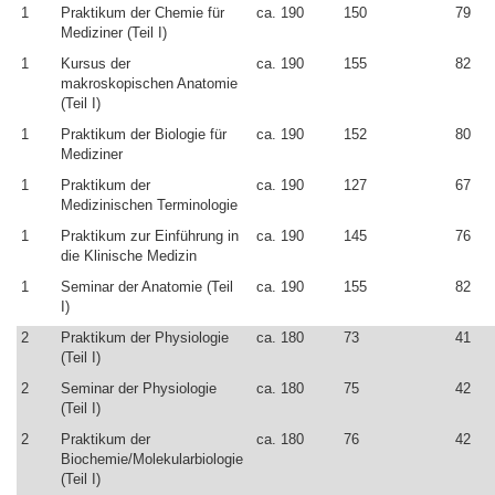
1
Praktikum der Chemie für
ca. 190
150
79
Mediziner (Teil I)
1
Kursus der
ca. 190
155
82
makroskopischen Anatomie
(Teil I)
1
Praktikum der Biologie für
ca. 190
152
80
Mediziner
1
Praktikum der
ca. 190
127
67
Medizinischen Terminologie
1
Praktikum zur Einführung in
ca. 190
145
76
die Klinische Medizin
1
Seminar der Anatomie (Teil
ca. 190
155
82
I)
2
Praktikum der Physiologie
ca. 180
73
41
(Teil I)
2
Seminar der Physiologie
ca. 180
75
42
(Teil I)
2
Praktikum der
ca. 180
76
42
Biochemie/Molekularbiologie
(Teil I)