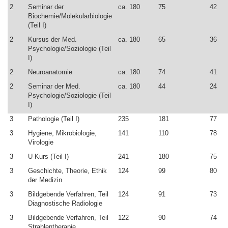
2
Seminar der
ca. 180
75
42
Biochemie/Molekularbiologie
(Teil I)
2
Kursus der Med.
ca. 180
65
36
Psychologie/Soziologie (Teil
I)
2
Neuroanatomie
ca. 180
74
41
2
Seminar der Med.
ca. 180
44
24
Psychologie/Soziologie (Teil
I)
3
Pathologie (Teil I)
235
181
77
3
Hygiene, Mikrobiologie,
141
110
78
Virologie
3
U-Kurs (Teil I)
241
180
75
3
Geschichte, Theorie, Ethik
124
99
80
der Medizin
3
Bildgebende Verfahren, Teil
124
91
73
Diagnostische Radiologie
3
Bildgebende Verfahren, Teil
122
90
74
Strahlentherapie