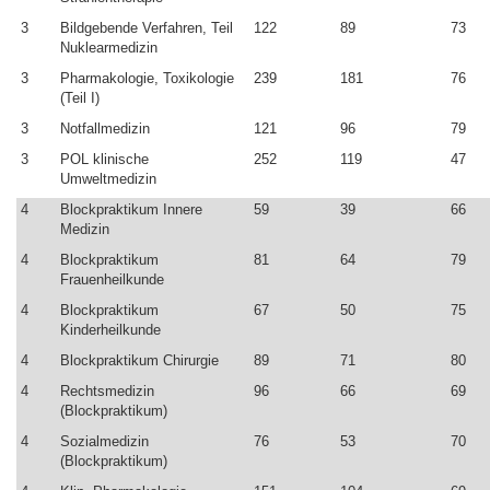
3
Bildgebende Verfahren, Teil
122
89
73
Nuklearmedizin
3
Pharmakologie, Toxikologie
239
181
76
(Teil I)
3
Notfallmedizin
121
96
79
3
POL klinische
252
119
47
Umweltmedizin
4
Blockpraktikum Innere
59
39
66
Medizin
4
Blockpraktikum
81
64
79
Frauenheilkunde
4
Blockpraktikum
67
50
75
Kinderheilkunde
4
Blockpraktikum Chirurgie
89
71
80
4
Rechtsmedizin
96
66
69
(Blockpraktikum)
4
Sozialmedizin
76
53
70
(Blockpraktikum)