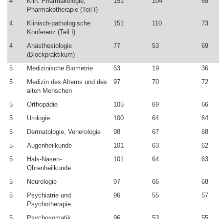
4
Klin. Pharmakologie,
151
104
69
Pharmakotherapie (Teil I)
4
Klinisch-pathologische
151
110
73
Konferenz (Teil I)
4
Anästhesiologie
77
53
69
(Blockpraktikum)
5
Medizinische Biometrie
53
19
36
5
Medizin des Alterns und des
97
70
72
alten Menschen
5
Orthopädie
105
69
66
5
Urologie
100
64
64
5
Dermatologie, Venerologie
98
67
68
5
Augenheilkunde
101
63
62
5
Hals-Nasen-
101
64
63
Ohrenheilkunde
5
Neurologie
97
66
68
5
Psychiatrie und
96
55
57
Psychotherapie
5
Psychosomatik
96
53
55