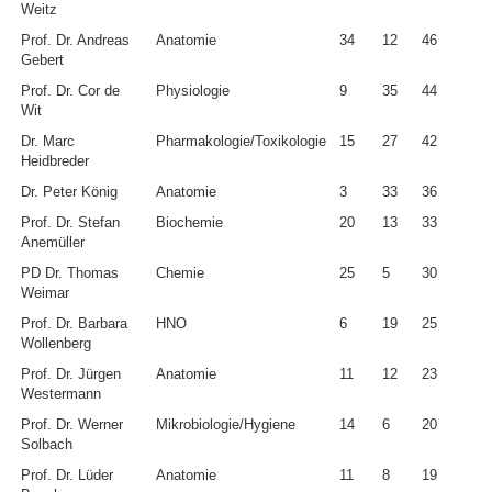
Weitz
Prof. Dr. Andreas
Anatomie
34
12
46
Gebert
Prof. Dr. Cor de
Physiologie
9
35
44
Wit
Dr. Marc
Pharmakologie/Toxikologie
15
27
42
Heidbreder
Dr. Peter König
Anatomie
3
33
36
Prof. Dr. Stefan
Biochemie
20
13
33
Anemüller
PD Dr. Thomas
Chemie
25
5
30
Weimar
Prof. Dr. Barbara
HNO
6
19
25
Wollenberg
Prof. Dr. Jürgen
Anatomie
11
12
23
Westermann
Prof. Dr. Werner
Mikrobiologie/Hygiene
14
6
20
Solbach
Prof. Dr. Lüder
Anatomie
11
8
19