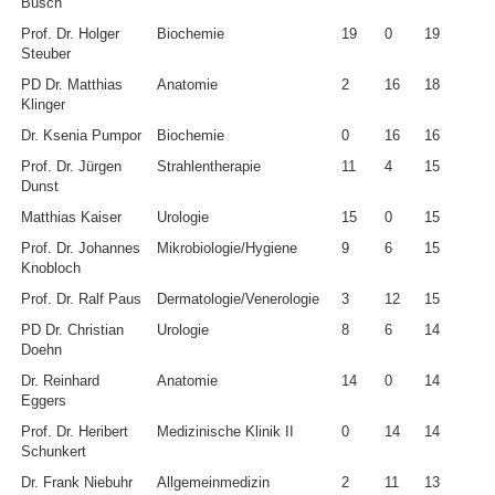
Busch
Prof. Dr. Holger
Biochemie
19
0
19
Steuber
PD Dr. Matthias
Anatomie
2
16
18
Klinger
Dr. Ksenia Pumpor
Biochemie
0
16
16
Prof. Dr. Jürgen
Strahlentherapie
11
4
15
Dunst
Matthias Kaiser
Urologie
15
0
15
Prof. Dr. Johannes
Mikrobiologie/Hygiene
9
6
15
Knobloch
Prof. Dr. Ralf Paus
Dermatologie/Venerologie
3
12
15
PD Dr. Christian
Urologie
8
6
14
Doehn
Dr. Reinhard
Anatomie
14
0
14
Eggers
Prof. Dr. Heribert
Medizinische Klinik II
0
14
14
Schunkert
Dr. Frank Niebuhr
Allgemeinmedizin
2
11
13