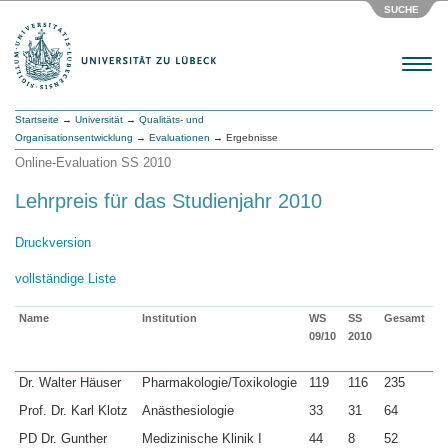
SUCHE
Menu
Startseite
→
Universität
→
Qualitäts- und
Organisationsentwicklung
→
Evaluationen
→ Ergebnisse
Online-Evaluation SS 2010
Lehrpreis für das Studienjahr 2010
Druckversion
vollständige Liste
Name
Institution
WS
SS
Gesamt
09/10
2010
Dr. Walter Häuser
Pharmakologie/Toxikologie
119
116
235
Prof. Dr. Karl Klotz
Anästhesiologie
33
31
64
PD Dr. Gunther
Medizinische Klinik I
44
8
52