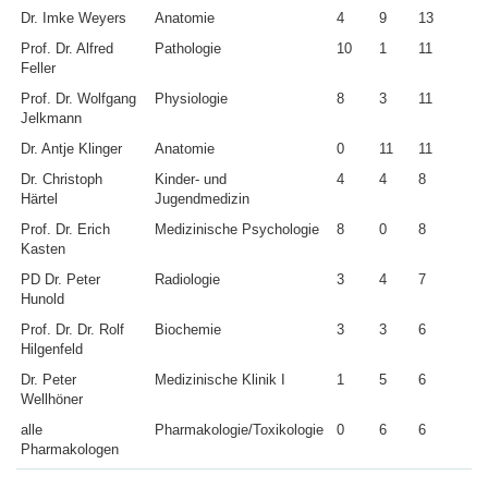
Dr. Imke Weyers
Anatomie
4
9
13
Prof. Dr. Alfred
Pathologie
10
1
11
Feller
Prof. Dr. Wolfgang
Physiologie
8
3
11
Jelkmann
Dr. Antje Klinger
Anatomie
0
11
11
Dr. Christoph
Kinder- und
4
4
8
Härtel
Jugendmedizin
Prof. Dr. Erich
Medizinische Psychologie
8
0
8
Kasten
PD Dr. Peter
Radiologie
3
4
7
Hunold
Prof. Dr. Dr. Rolf
Biochemie
3
3
6
Hilgenfeld
Dr. Peter
Medizinische Klinik I
1
5
6
Wellhöner
alle
Pharmakologie/Toxikologie
0
6
6
Pharmakologen