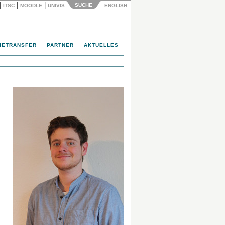
|
|
|
SUCHE
ITSC
MOODLE
UNIVIS
ENGLISH
IETRANSFER
PARTNER
AKTUELLES