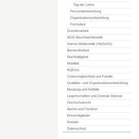
Tag der Lehre
Personalentwicklung
Organisationsentwicklung
Formulare
Gremienarbeit
AGG-Beschwerdestelle
Interne Meldestelle (HinSchG)
Barrierefreiheit
Nachhaltigkeit
Mobilität
KI@UzL
Chancengleichheit und Familie
Qualitäts- und Organisationsentwicklung
Beratung und Notfälle
Liegenschaften und Zentrale Dienste
Hochschulrecht
Alumni und Förderer
Ehrenmitglieder
Kontakt
Datenschutz