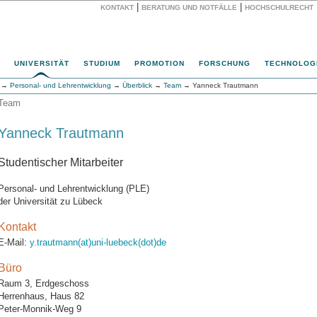
|
|
KONTAKT
BERATUNG UND NOTFÄLLE
HOCHSCHULRECHT
Website
UNIVERSITÄT
STUDIUM
PROMOTION
FORSCHUNG
TECHNOLOG
→
Personal- und Lehrentwicklung
→
Überblick
→
Team
→ Yanneck Trautmann
Team
Yanneck Trautmann
Studentischer Mitarbeiter
Personal- und Lehrentwicklung (PLE)
der Universität zu Lübeck
Kontakt
E-Mail:
y.trautmann(at)uni-luebeck(dot)de
Büro
Raum 3, Erdgeschoss
Herrenhaus, Haus 82
Peter-Monnik-Weg 9