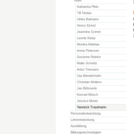
Team
Katharina Pletz
Till Tantau
Ulrike Bulmann
Henry Eickel
Jeannine Grimm
Leonie Kloep
Monika Mathias
Imme Petersen
Susanne Reinke
Malte Schmitz
Anke Timmann
Uta Wenderholm
Christian Wolters
Jan Böhmerle
Konrad Mösch
Jessica Mootz
Yanneck Trautmann
Personalentwicklung
Lehrentwicklung
Ausbildung
Bildungstechnologien