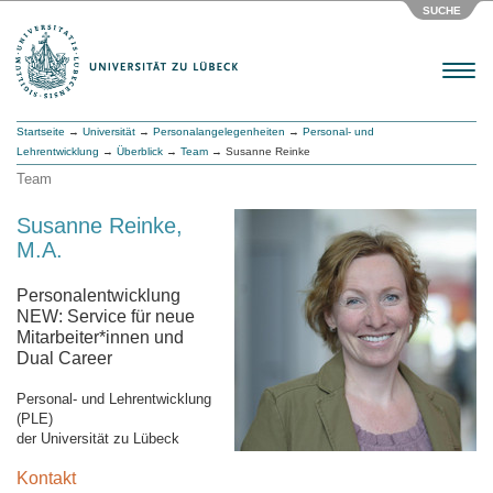
SUCHE
Menu
Startseite
→
Universität
→
Personalangelegenheiten
→
Personal- und
Lehrentwicklung
→
Überblick
→
Team
→ Susanne Reinke
Team
Susanne Reinke,
M.A.
Personalentwicklung
NEW: Service für neue
Mitarbeiter*innen und
Dual Career
Personal- und Lehrentwicklung
(PLE)
der Universität zu Lübeck
Kontakt