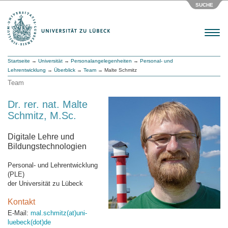
SUCHE
Menu
Startseite
→
Universität
→
Personalangelegenheiten
→
Personal- und
Lehrentwicklung
→
Überblick
→
Team
→ Malte Schmitz
Team
Dr. rer. nat. Malte
Schmitz, M.Sc.
Digitale Lehre und
Bildungstechnologien
Personal- und Lehrentwicklung
(PLE)
der Universität zu Lübeck
Kontakt
E-Mail:
mal.schmitz(at)uni-
luebeck(dot)de