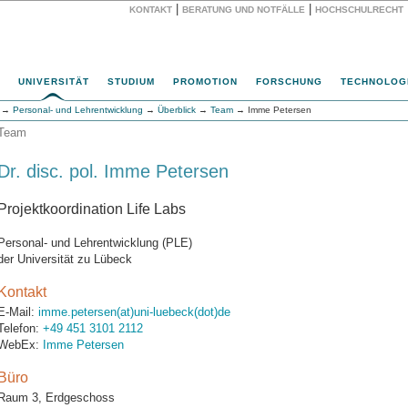
|
|
KONTAKT
BERATUNG UND NOTFÄLLE
HOCHSCHULRECHT
Website
UNIVERSITÄT
STUDIUM
PROMOTION
FORSCHUNG
TECHNOLOG
→
Personal- und Lehrentwicklung
→
Überblick
→
Team
→ Imme Petersen
Team
Dr. disc. pol. Imme Petersen
Projektkoordination Life Labs
Personal- und Lehrentwicklung (PLE)
der Universität zu Lübeck
Kontakt
E-Mail:
imme.petersen(at)uni-luebeck(dot)de
Telefon:
+49 451 3101 2112
WebEx:
Imme Petersen
Büro
Raum 3, Erdgeschoss