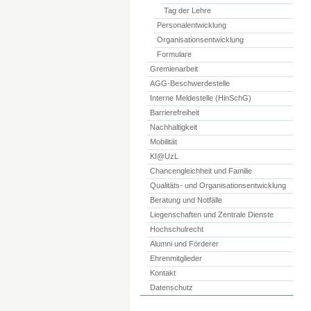
Tag der Lehre
Personalentwicklung
Organisationsentwicklung
Formulare
Gremienarbeit
AGG-Beschwerdestelle
Interne Meldestelle (HinSchG)
Barrierefreiheit
Nachhaltigkeit
Mobilität
KI@UzL
Chancengleichheit und Familie
Qualitäts- und Organisationsentwicklung
Beratung und Notfälle
Liegenschaften und Zentrale Dienste
Hochschulrecht
Alumni und Förderer
Ehrenmitglieder
Kontakt
Datenschutz