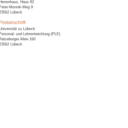
Herrenhaus, Haus 82
Peter-Monnik-Weg 9
23562 Lübeck
Postanschrift
Universität zu Lübeck
Personal- und Lehrentwicklung (PLE)
Ratzeburger Allee 160
23562 Lübeck