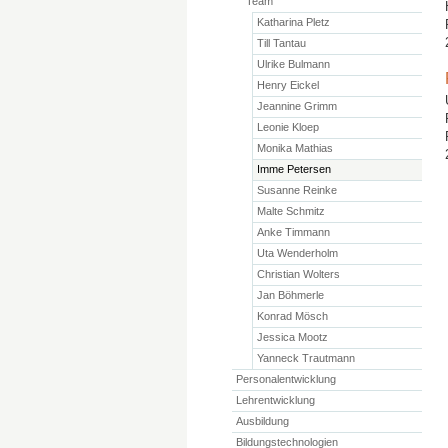
Team
Katharina Pletz
Till Tantau
Ulrike Bulmann
Henry Eickel
Jeannine Grimm
Leonie Kloep
Monika Mathias
Imme Petersen
Susanne Reinke
Malte Schmitz
Anke Timmann
Uta Wenderholm
Christian Wolters
Jan Böhmerle
Konrad Mösch
Jessica Mootz
Yanneck Trautmann
Personalentwicklung
Lehrentwicklung
Ausbildung
Bildungstechnologien