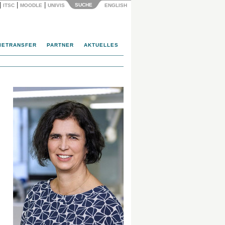
|
|
|
SUCHE
ITSC
MOODLE
UNIVIS
ENGLISH
IETRANSFER
PARTNER
AKTUELLES