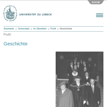
SUCHE
Menu
Startseite
→
Universität
→
Im Überblick
→
Profil
→ Geschichte
Profil
Geschichte