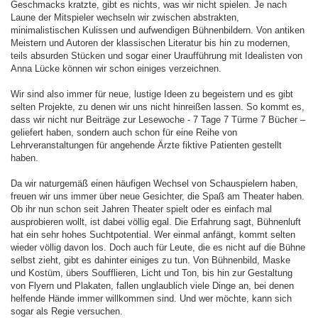
Geschmacks kratzte, gibt es nichts, was wir nicht spielen. Je nach
Laune der Mitspieler wechseln wir zwischen abstrakten,
minimalistischen Kulissen und aufwendigen Bühnenbildern. Von antiken
Meistern und Autoren der klassischen Literatur bis hin zu modernen,
teils absurden Stücken und sogar einer Uraufführung mit Idealisten von
Anna Lücke können wir schon einiges verzeichnen.
Wir sind also immer für neue, lustige Ideen zu begeistern und es gibt
selten Projekte, zu denen wir uns nicht hinreißen lassen. So kommt es,
dass wir nicht nur Beiträge zur Lesewoche - 7 Tage 7 Türme 7 Bücher –
geliefert haben, sondern auch schon für eine Reihe von
Lehrveranstaltungen für angehende Ärzte fiktive Patienten gestellt
haben.
Da wir naturgemäß einen häufigen Wechsel von Schauspielern haben,
freuen wir uns immer über neue Gesichter, die Spaß am Theater haben.
Ob ihr nun schon seit Jahren Theater spielt oder es einfach mal
ausprobieren wollt, ist dabei völlig egal. Die Erfahrung sagt, Bühnenluft
hat ein sehr hohes Suchtpotential. Wer einmal anfängt, kommt selten
wieder völlig davon los. Doch auch für Leute, die es nicht auf die Bühne
selbst zieht, gibt es dahinter einiges zu tun. Von Bühnenbild, Maske
und Kostüm, übers Soufflieren, Licht und Ton, bis hin zur Gestaltung
von Flyern und Plakaten, fallen unglaublich viele Dinge an, bei denen
helfende Hände immer willkommen sind. Und wer möchte, kann sich
sogar als Regie versuchen.