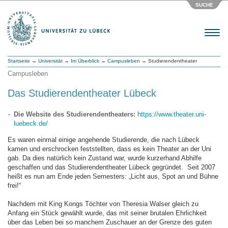
SUCHE
Menu
Startseite
→
Universität
→
Im Überblick
→
Campusleben
→ Studierendentheater
Campusleben
Das Studierendentheater Lübeck
Die Website des Studierendentheaters:
https://www.theater.uni-
luebeck.de/
Es waren einmal einige angehende Studierende, die nach Lübeck
kamen und erschrocken feststellten, dass es kein Theater an der Uni
gab. Da dies natürlich kein Zustand war, wurde kurzerhand Abhilfe
geschaffen und das Studierendentheater Lübeck gegründet. Seit 2007
heißt es nun am Ende jeden Semesters: „Licht aus, Spot an und Bühne
frei!“
Nachdem mit King Kongs Töchter von Theresia Walser gleich zu
Anfang ein Stück gewählt wurde, das mit seiner brutalen Ehrlichkeit
über das Leben bei so manchem Zuschauer an der Grenze des guten