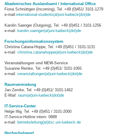
Akademisches Auslandsamt / International Office
Fiona Schnüttgen (Incoming), Tel. +49 (0)451/ 3101-1279
e-mail:
international-students(at)uni-luebeck(dot)de
Karolin Saenger (Outgoing), Tel. +49 (0)451 / 3101-1256
e-mail:
karolin.saenger(at)uni-luebeck(dot)de
Forschungsinformationssystem
Christina Catana-Hoppe, Tel. +49 (0)451 / 3101-1131
e-mail:
christina.catanahoppe(at)uni-luebeck(dot)de
Veranstaltungen und NEW-Service
Susanne Reinke, Tel. +49 (0)451/ 3101-1065
e-mail:
veranstaltungen(at)uni-luebeck(dot)de
Raumvermietung
Jan Zemke, Tel. +49 (0)451/ 3101-1462
E-Mail:
raum(at)uni-luebeck(dot)de
IT-Service-Center
Helge Illig, Tel. +49 (0)451 / 3101-2000
IT-Service-Hotline intern: 0888
e-mail:
betriebsleitung(at)itsc.uni-luebeck.de
Hochschulsport