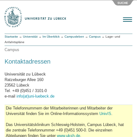
SUCHE
Menu
Startseite
→
Universität
→
Im Überblick
→
Campusleben
→
Campus
→ Lage- und
Anfahrtspläne
Campus
Kontaktadressen
Universität zu Lübeck
Ratzeburger Allee 160
23562 Lübeck
Tel. +49 (0)451 / 3101-0
e-mail
info(at)uni-luebeck.de
Die Telefonnummern der Mitarbeiterinnen und Mitarbeiter der
Universität finden Sie im Online-Informationssystem
UnivIS
.
Das Universitätsklinikum Schleswig-Holstein, Campus Lübeck, hat
die zentrale Telefonnummer +49 (0)451 500-0. Die einzelnen
Abteilungen finden Sie unter
www.uksh.de
.