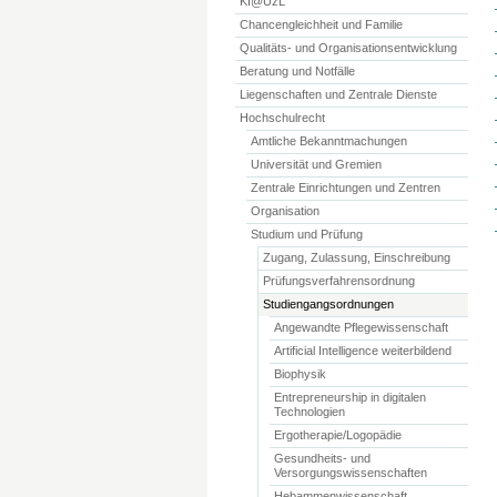
KI@UzL
Chancengleichheit und Familie
Qualitäts- und Organisationsentwicklung
Beratung und Notfälle
Liegenschaften und Zentrale Dienste
Hochschulrecht
Amtliche Bekanntmachungen
Universität und Gremien
Zentrale Einrichtungen und Zentren
Organisation
Studium und Prüfung
Zugang, Zulassung, Einschreibung
Prüfungsverfahrensordnung
Studiengangsordnungen
Angewandte Pflegewissenschaft
Artificial Intelligence weiterbildend
Biophysik
Entrepreneurship in digitalen
Technologien
Ergotherapie/Logopädie
Gesundheits- und
Versorgungswissenschaften
Hebammenwissenschaft