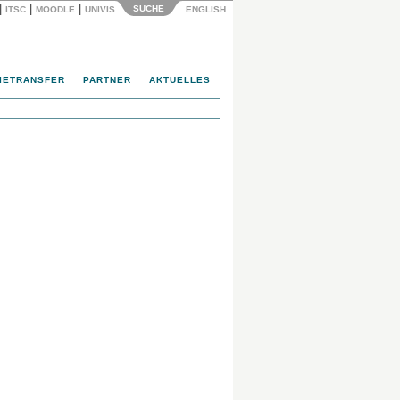
|
|
|
SUCHE
ITSC
MOODLE
UNIVIS
ENGLISH
IETRANSFER
PARTNER
AKTUELLES