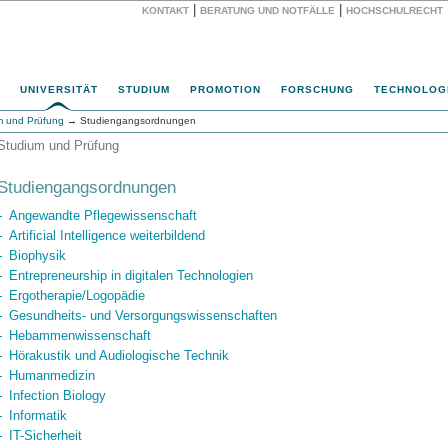
|
|
KONTAKT
BERATUNG UND NOTFÄLLE
HOCHSCHULRECHT
Website
UNIVERSITÄT
STUDIUM
PROMOTION
FORSCHUNG
TECHNOLOG
m und Prüfung
→ Studiengangsordnungen
Studium und Prüfung
Studiengangsordnungen
Angewandte Pflegewissenschaft
Artificial Intelligence weiterbildend
Biophysik
Entrepreneurship in digitalen Technologien
Ergotherapie/Logopädie
Gesundheits- und Versorgungswissenschaften
Hebammenwissenschaft
Hörakustik und Audiologische Technik
Humanmedizin
Infection Biology
Informatik
IT-Sicherheit