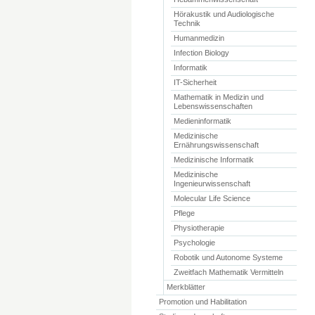
Hörakustik und Audiologische
Technik
Humanmedizin
Infection Biology
Informatik
IT-Sicherheit
Mathematik in Medizin und
Lebenswissenschaften
Medieninformatik
Medizinische
Ernährungswissenschaft
Medizinische Informatik
Medizinische
Ingenieurwissenschaft
Molecular Life Science
Pflege
Physiotherapie
Psychologie
Robotik und Autonome Systeme
Zweitfach Mathematik Vermitteln
Merkblätter
Promotion und Habilitation