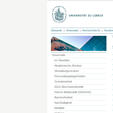
Startseite
→
Universität
→
Hochschulrecht
→
Studiu
Universität
Im Überblick
Akademische Struktur
Verwaltungsstruktur
Personalangelegenheiten
Gremienarbeit
AGG-Beschwerdestelle
Interne Meldestelle (HinSchG)
Barrierefreiheit
Nachhaltigkeit
Mobilität