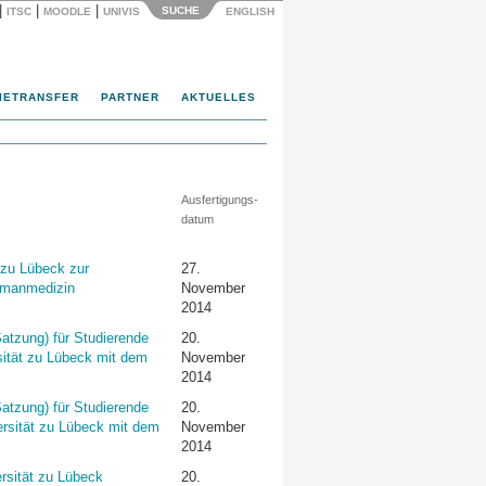
|
|
|
SUCHE
ITSC
MOODLE
UNIVIS
ENGLISH
IETRANSFER
PARTNER
AKTUELLES
Ausfertigungs-
datum
 zu Lübeck zur
27.
umanmedizin
November
2014
atzung) für Studierende
20.
sität zu Lübeck mit dem
November
2014
atzung) für Studierende
20.
rsität zu Lübeck mit dem
November
2014
rsität zu Lübeck
20.