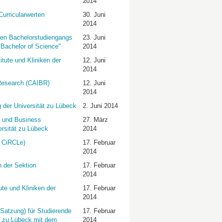
2014
urricularwerten
30. Juni
2014
len Bachelorstudiengangs
23. Juni
"Bachelor of Science"
2014
tute und Kliniken der
12. Juni
2014
Research (CAIBR)
12. Juni
2014
 der Universität zu Lübeck
2. Juni 2014
p und Business
27. März
ersität zu Lübeck
2014
 CiRCLe)
17. Februar
2014
n der Sektion
17. Februar
2014
te und Kliniken der
17. Februar
2014
Satzung) für Studierende
17. Februar
t zu Lübeck mit dem
2014