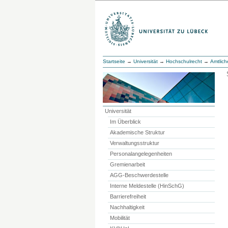
Startseite
→
Universität
→
Hochschulrecht
→
Amtlic
Universität
Im Überblick
Akademische Struktur
Verwaltungsstruktur
Personalangelegenheiten
Gremienarbeit
AGG-Beschwerdestelle
Interne Meldestelle (HinSchG)
Barrierefreiheit
Nachhaltigkeit
Mobilität