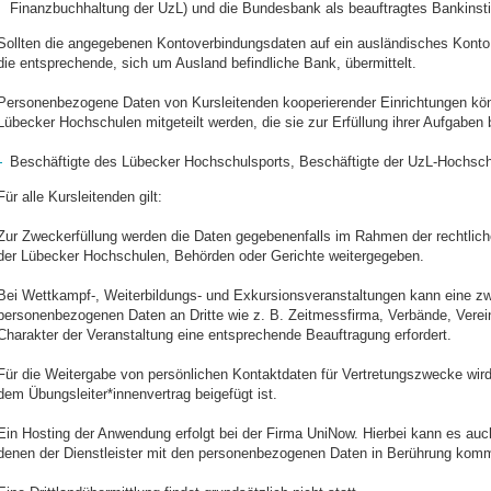
Finanzbuchhaltung der UzL) und die Bundesbank als beauftragtes Bankinsti
Sollten die angegebenen Kontoverbindungsdaten auf ein ausländisches Konto 
die entsprechende, sich um Ausland befindliche Bank, übermittelt.
Personenbezogene Daten von Kursleitenden kooperierender Einrichtungen kön
Lübecker Hochschulen mitgeteilt werden, die sie zur Erfüllung ihrer Aufgaben
Beschäftigte des Lübecker Hochschulsports, Beschäftigte der UzL-Hochsch
Für alle Kursleitenden gilt:
Zur Zweckerfüllung werden die Daten gegebenenfalls im Rahmen der rechtliche
der Lübecker Hochschulen, Behörden oder Gerichte weitergegeben.
Bei Wettkampf-, Weiterbildungs- und Exkursionsveranstaltungen kann eine 
personenbezogenen Daten an Dritte wie z. B. Zeitmessfirma, Verbände, Verein
Charakter der Veranstaltung eine entsprechende Beauftragung erfordert.
Für die Weitergabe von persönlichen Kontaktdaten für Vertretungszwecke wird 
dem Übungsleiter*innenvertrag beigefügt ist.
Ein Hosting der Anwendung erfolgt bei der Firma UniNow. Hierbei kann es au
denen der Dienstleister mit den personenbezogenen Daten in Berührung komm