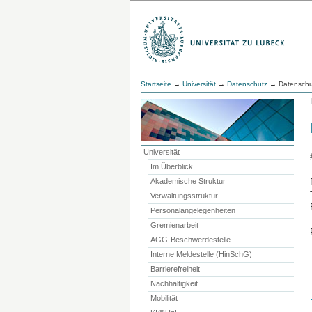
Startseite
→
Universität
→
Datenschutz
→ Datenschut
Universität
Im Überblick
Akademische Struktur
Verwaltungsstruktur
Personalangelegenheiten
Gremienarbeit
AGG-Beschwerdestelle
Interne Meldestelle (HinSchG)
Barrierefreiheit
Nachhaltigkeit
Mobilität