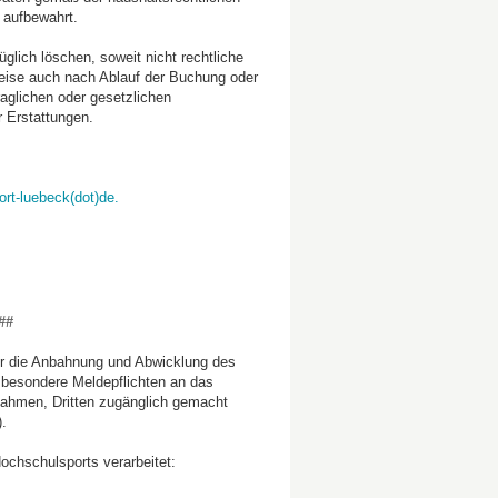
 aufbewahrt.
glich löschen, soweit nicht rechtliche
eise auch nach Ablauf der Buchung oder
glichen oder gesetzlichen
 Erstattungen.
rt-luebeck(dot)de.
##
r die Anbahnung und Abwicklung des
nsbesondere Meldepflichten an das
Rahmen, Dritten zugänglich gemacht
.
chschulsports verarbeitet: