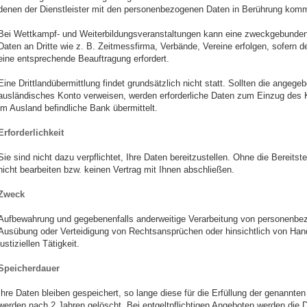
denen der Dienstleister mit den personenbezogenen Daten in Berührung komm
Bei Wettkampf- und Weiterbildungsveranstaltungen kann eine zweckgebunde
Daten an Dritte wie z. B. Zeitmessfirma, Verbände, Vereine erfolgen, sofern 
eine entsprechende Beauftragung erfordert.
Eine Drittlandübermittlung findet grundsätzlich nicht statt. Sollten die ange
ausländisches Konto verweisen, werden erforderliche Daten zum Einzug des 
im Ausland befindliche Bank übermittelt.
Erforderlichkeit
Sie sind nicht dazu verpflichtet, Ihre Daten bereitzustellen. Ohne die Bereits
nicht bearbeiten bzw. keinen Vertrag mit Ihnen abschließen.
Zweck
Aufbewahrung und gegebenenfalls anderweitige Verarbeitung von personenb
Ausübung oder Verteidigung von Rechtsansprüchen oder hinsichtlich von Han
justiziellen Tätigkeit.
Speicherdauer
Ihre Daten bleiben gespeichert, so lange diese für die Erfüllung der genannt
werden nach 2 Jahren gelöscht. Bei entgeltpflichtigen Angeboten werden die 