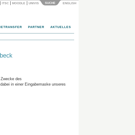
|
|
|
SUCHE
ITSC
MOODLE
UNIVIS
ENGLISH
IETRANSFER
PARTNER
AKTUELLES
übeck
m Zwecke des
dabei in einer Eingabemaske unseres