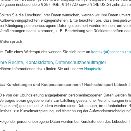
Vorgaben (insbesondere § 257 HGB, § 147 AO sowie § 14b UStG) zehn Jahre
Sollten Sie die Löschung Ihrer Daten wünschen, werden wir Ihre Daten unverzü
Aufbewahrungspflichten entgegenstehen. Bitte beachten Sie, dass beispielsw
bei Kündigung personenbezogene Daten gespeichert werden können, um vertra
Verpflichtungen nachzukommen, z. B. Bearbeitung von Rücklastschriften oder
Widerspruch
Im Falle eines Widerspruchs wenden Sie sich bitte an
kontakt(at)hochschulspo
Ihre Rechte, Kontaktdaten, Datenschutzbeauftragter
Nähere Informationen dazu finden Sie auf unserer
Hauptseite
.
### Kursleitungen und Kooperationspartnern / Hochschulsport Lübeck #
Die von der Übungsleitung angegebenen personenbezogenen Daten werden fü
Vertrages sowie gegebenenfalls zur Erfüllung gesetzlicher Verpflichtungen (i
Finanzamt) gespeichert. Zudem werden diese Daten auch, im erforderlichen 
(insbes. zur Kurseinsatzplanung und Abrechnung der Aufwandsentschädigung)
Folgende, personenbezogene Daten werden bei Kursleitenden des Lübecker Ho