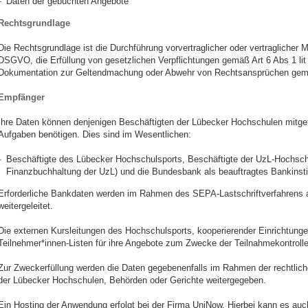
Daten der gebuchten Angebote
Rechtsgrundlage
Die Rechtsgrundlage ist die Durchführung vorvertraglicher oder vertraglicher
DSGVO, die Erfüllung von gesetzlichen Verpflichtungen gemäß Art 6 Abs 1 li
Dokumentation zur Geltendmachung oder Abwehr von Rechtsansprüchen gemä
Empfänger
Ihre Daten können denjenigen Beschäftigten der Lübecker Hochschulen mitgeteil
Aufgaben benötigen. Dies sind im Wesentlichen:
Beschäftigte des Lübecker Hochschulsports, Beschäftigte der UzL-Hochschu
Finanzbuchhaltung der UzL) und die Bundesbank als beauftragtes Bankinsti
Erforderliche Bankdaten werden im Rahmen des SEPA-Lastschriftverfahrens a
weitergeleitet.
Die externen Kursleitungen des Hochschulsports, kooperierender Einrichtunge
Teilnehmer*innen-Listen für ihre Angebote zum Zwecke der Teilnahmekontrol
Zur Zweckerfüllung werden die Daten gegebenenfalls im Rahmen der rechtliche
der Lübecker Hochschulen, Behörden oder Gerichte weitergegeben.
Ein Hosting der Anwendung erfolgt bei der Firma UniNow. Hierbei kann es au