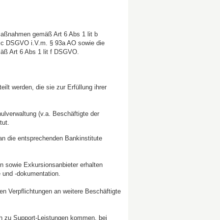
 Maßnahmen gemäß Art 6 Abs 1 lit b
t c DSGVO i.V.m. § 93a AO sowie die
ß Art 6 Abs 1 lit f DSGVO.
t werden, die sie zur Erfüllung ihrer
lverwaltung (v.a. Beschäftigte der
tut.
n die entsprechenden Bankinstitute
n sowie Exkursionsanbieter erhalten
le und -dokumentation.
n Verpflichtungen an weitere Beschäftigte
ch zu Support-Leistungen kommen, bei