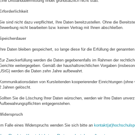
Eine Drittlandübermittlung findet grundsätzlich nicht statt.
Erforderlichkeit
Sie sind nicht dazu verpflichtet, Ihre Daten bereitzustellen. Ohne die Bereitst
Bewerbung nicht bearbeiten bzw. keinen Vertrag mit Ihnen abschließen.
Speicherdauer
Ihre Daten bleiben gespeichert, so lange diese für die Erfüllung der genannten
Zur Zweckerfüllung werden die Daten gegebenenfalls im Rahmen der rechtlich
Gerichte weitergegeben. Gemäß der haushaltsrechtlichen Vorgaben (insbeso
UStG) werden die Daten zehn Jahre aufbewahrt.
Kommunikationsdaten von Kursleitenden kooperierender Einrichtungen (ohne v
2 Jahren gelöscht.
Sollten Sie die Löschung Ihrer Daten wünschen, werden wir Ihre Daten unverzü
Aufbewahrungspflichten entgegenstehen.
Widerspruch
Im Falle eines Widerspruchs wenden Sie sich bitte an
kontakt(at)hochschulspo