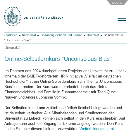
SUCHE
Menu
Startseite
→
Universität
→
Chancengleichheit und Familie
→
Diversität
→ Selbstlernkurs
"Unconscious Bias"
Diversität
Online-Selbstlernkurs "Unconscious Bias"
Im Rahmen des 2024 durchgeführten Projekts der Universität zu Lübeck
innerhalb der BMBF-geförderten HRK-Initiative „Vielfalt an deutschen
Hochschulen“ ist ein Online-Selbstlernkurs zum Thema „Unconscious
Bias“ entstanden. Der Kurs wurde erarbeitet durch das Referat
Chancengleichheit und Familie in Zusammenarbeit mit Toan Quoc
Nguyen und Andrea Johanna Vorrink.
Der Selbstlernkurs kann zeitlich und örtlich flexibel belegt werden und
ist dauerhaft verfügbar. Alle Mitarbeitenden und Studierenden der
Universität zu Lübeck können sich selbst in den Kurs einschreiben. Auf
Anfrage kann auch ein Zugang für Externe angelegt werden. Den Kurs
finden Sie über diesen Link im universitären
Weiterbildungsportal
.