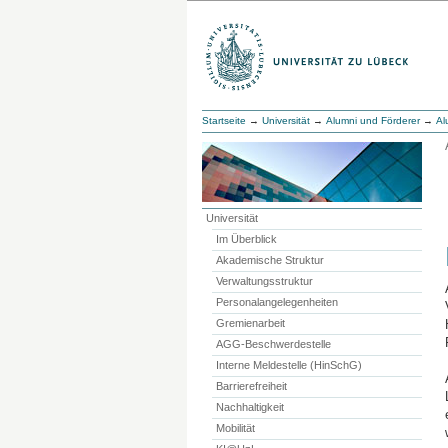
Startseite
→
Universität
→
Alumni und Förderer
→
Al
Universität
Im Überblick
Akademische Struktur
Verwaltungsstruktur
Personalangelegenheiten
Gremienarbeit
AGG-Beschwerdestelle
Interne Meldestelle (HinSchG)
Barrierefreiheit
Nachhaltigkeit
Mobilität