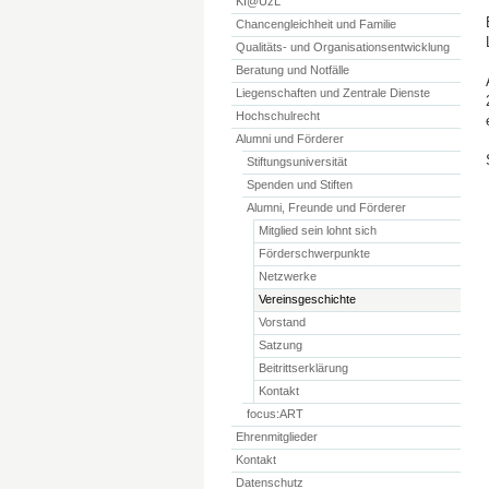
KI@UzL
Chancengleichheit und Familie
Qualitäts- und Organisationsentwicklung
Beratung und Notfälle
Liegenschaften und Zentrale Dienste
Hochschulrecht
Alumni und Förderer
Stiftungsuniversität
Spenden und Stiften
Alumni, Freunde und Förderer
Mitglied sein lohnt sich
Förderschwerpunkte
Netzwerke
Vereinsgeschichte
Vorstand
Satzung
Beitrittserklärung
Kontakt
focus:ART
Ehrenmitglieder
Kontakt
Datenschutz