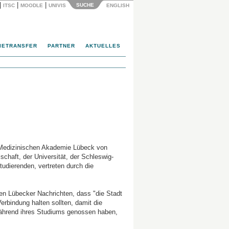
|
|
|
SUCHE
ITSC
MOODLE
UNIVIS
ENGLISH
IETRANSFER
PARTNER
AKTUELLES
 Medizinischen Akademie Lübeck von
schaft, der Universität, der Schleswig-
tudierenden, vertreten durch die
en Lübecker Nachrichten, dass "die Stadt
rbindung halten sollten, damit die
 während ihres Studiums genossen haben,