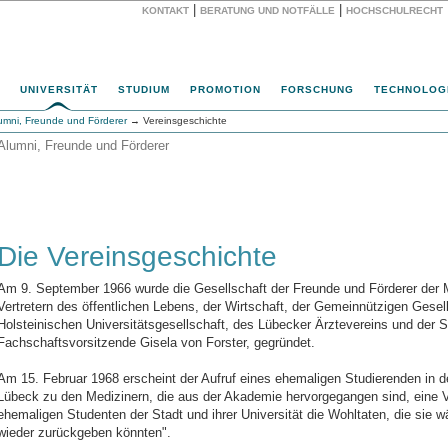
|
|
KONTAKT
BERATUNG UND NOTFÄLLE
HOCHSCHULRECHT
Website
UNIVERSITÄT
STUDIUM
PROMOTION
FORSCHUNG
TECHNOLOG
umni, Freunde und Förderer
→ Vereinsgeschichte
Alumni, Freunde und Förderer
Die Vereinsgeschichte
Am 9. September 1966 wurde die Gesellschaft der Freunde und Förderer der
Vertretern des öffentlichen Lebens, der Wirtschaft, der Gemeinnützigen Gesell
Holsteinischen Universitätsgesellschaft, des Lübecker Ärztevereins und der S
Fachschaftsvorsitzende Gisela von Forster, gegründet.
Am 15. Februar 1968 erscheint der Aufruf eines ehemaligen Studierenden in d
Lübeck zu den Medizinern, die aus der Akademie hervorgegangen sind, eine Ve
ehemaligen Studenten der Stadt und ihrer Universität die Wohltaten, die sie
wieder zurückgeben könnten".