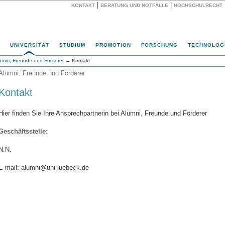
|
|
KONTAKT
BERATUNG UND NOTFÄLLE
HOCHSCHULRECHT
Website
UNIVERSITÄT
STUDIUM
PROMOTION
FORSCHUNG
TECHNOLOG
umni, Freunde und Förderer
→ Kontakt
Alumni, Freunde und Förderer
Kontakt
Hier finden Sie Ihre Ansprechpartnerin bei Alumni, Freunde und Förderer
Geschäftsstelle:
N.N.
E-mail: alumni@uni-luebeck.de