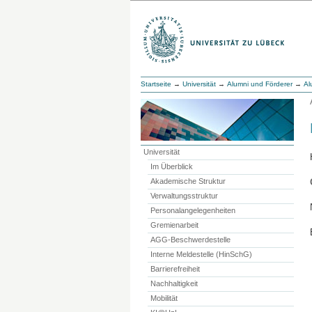
Startseite
→
Universität
→
Alumni und Förderer
→
Al
Universität
Im Überblick
Akademische Struktur
Verwaltungsstruktur
Personalangelegenheiten
Gremienarbeit
AGG-Beschwerdestelle
Interne Meldestelle (HinSchG)
Barrierefreiheit
Nachhaltigkeit
Mobilität