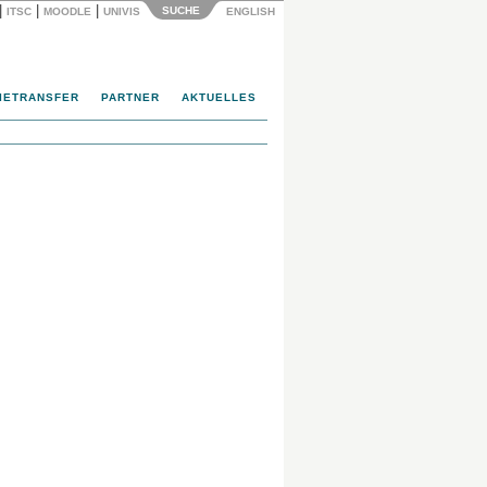
|
|
|
SUCHE
ITSC
MOODLE
UNIVIS
ENGLISH
IETRANSFER
PARTNER
AKTUELLES