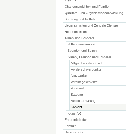
KI@UzL
Chancengleichheit und Familie
Qualitäts- und Organisationsentwicklung
Beratung und Notfälle
Liegenschaften und Zentrale Dienste
Hochschulrecht
Alumni und Förderer
Stiftungsuniversität
Spenden und Stiften
Alumni, Freunde und Förderer
Mitglied sein lohnt sich
Förderschwerpunkte
Netzwerke
Vereinsgeschichte
Vorstand
Satzung
Beitrittserklärung
Kontakt
focus:ART
Ehrenmitglieder
Kontakt
Datenschutz