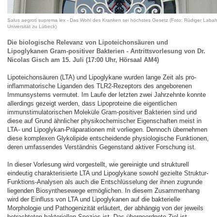
Salus aegroti suprema lex - Das Wohl des Kranken sei höchstes Gesetz (Foto: Rüdiger Labah
Universität zu Lübeck)
Die biologische Relevanz von Lipoteichonsäuren und
Lipoglykanen Gram-positiver Bakterien - Antrittsvorlesung von Dr.
Nicolas Gisch am 15. Juli (17:00 Uhr, Hörsaal AM4)
Lipoteichonsäuren (LTA) und Lipoglykane wurden lange Zeit als pro-
inflammatorische Liganden des TLR2-Rezeptors des angeborenen
Immunsystems vermutet. Im Laufe der letzten zwei Jahrzehnte konnte
allerdings gezeigt werden, dass Lipoproteine die eigentlichen
immunstimulatorischen Moleküle Gram-positiver Bakterien sind und
diese auf Grund ähnlicher physikochemischer Eigenschaften meist in
LTA- und Lipoglykan-Präparationen mit vorliegen. Dennoch übernehmen
diese komplexen Glykolipide entscheidende physiologische Funktionen,
deren umfassendes Verständnis Gegenstand aktiver Forschung ist.
In dieser Vorlesung wird vorgestellt, wie gereinigte und strukturell
eindeutig charakterisierte LTA und Lipoglykane sowohl gezielte Struktur-
Funktions-Analysen als auch die Entschlüsselung der ihnen zugrunde
liegenden Biosynthesewege ermöglichen. In diesem Zusammenhang
wird der Einfluss von LTA und Lipoglykanen auf die bakterielle
Morphologie und Pathogenizität erläutert, der abhängig von der jeweils
betrachteten bakteriellen Spezies ist. Das übergeordnete Ziel ist,