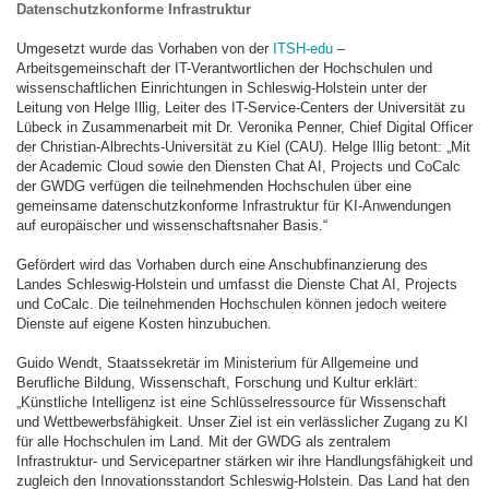
Datenschutzkonforme Infrastruktur
Umgesetzt wurde das Vorhaben von der
ITSH-edu
–
Arbeitsgemeinschaft der IT-Verantwortlichen der Hochschulen und
wissenschaftlichen Einrichtungen in Schleswig-Holstein unter der
Leitung von Helge Illig, Leiter des IT-Service-Centers der Universität zu
Lübeck in Zusammenarbeit mit Dr. Veronika Penner, Chief Digital Officer
der Christian-Albrechts-Universität zu Kiel (CAU). Helge Illig betont: „Mit
der Academic Cloud sowie den Diensten Chat AI, Projects und CoCalc
der GWDG verfügen die teilnehmenden Hochschulen über eine
gemeinsame datenschutzkonforme Infrastruktur für KI-Anwendungen
auf europäischer und wissenschaftsnaher Basis.“
Gefördert wird das Vorhaben durch eine Anschubfinanzierung des
Landes Schleswig-Holstein und umfasst die Dienste Chat AI, Projects
und CoCalc. Die teilnehmenden Hochschulen können jedoch weitere
Dienste auf eigene Kosten hinzubuchen.
Guido Wendt, Staatssekretär im Ministerium für Allgemeine und
Berufliche Bildung, Wissenschaft, Forschung und Kultur erklärt:
„Künstliche Intelligenz ist eine Schlüsselressource für Wissenschaft
und Wettbewerbsfähigkeit. Unser Ziel ist ein verlässlicher Zugang zu KI
für alle Hochschulen im Land. Mit der GWDG als zentralem
Infrastruktur- und Servicepartner stärken wir ihre Handlungsfähigkeit und
zugleich den Innovationsstandort Schleswig-Holstein. Das Land hat den