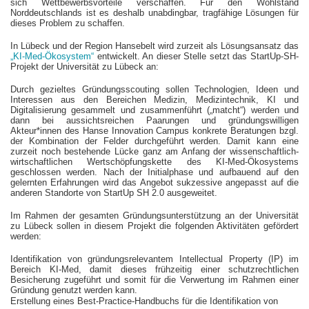
sich Wettbewerbsvorteile verschaffen. Für den Wohlstand
Norddeutschlands ist es deshalb unabdingbar, tragfähige Lösungen für
dieses Problem zu schaffen.
In Lübeck und der Region Hansebelt wird zurzeit als Lösungsansatz das
„KI-Med-Ökosystem“
entwickelt. An dieser Stelle setzt das StartUp-SH-
Projekt der Universität zu Lübeck an:
Durch gezieltes Gründungsscouting sollen Technologien, Ideen und
Interessen aus den Bereichen Medizin, Medizintechnik, KI und
Digitalisierung gesammelt und zusammenführt („matcht“) werden und
dann bei aussichtsreichen Paarungen und gründungswilligen
Akteur*innen des Hanse Innovation Campus konkrete Beratungen bzgl.
der Kombination der Felder durchgeführt werden. Damit kann eine
zurzeit noch bestehende Lücke ganz am Anfang der wissenschaftlich-
wirtschaftlichen Wertschöpfungskette des KI-Med-Ökosystems
geschlossen werden. Nach der Initialphase und aufbauend auf den
gelernten Erfahrungen wird das Angebot sukzessive angepasst auf die
anderen Standorte von StartUp SH 2.0 ausgeweitet.
Im Rahmen der gesamten Gründungsunterstützung an der Universität
zu Lübeck sollen in diesem Projekt die folgenden Aktivitäten gefördert
werden:
Identifikation von gründungsrelevantem Intellectual Property (IP) im
Bereich KI-Med, damit dieses frühzeitig einer schutzrechtlichen
Besicherung zugeführt und somit für die Verwertung im Rahmen einer
Gründung genutzt werden kann.
Erstellung eines Best-Practice-Handbuchs für die Identifikation von