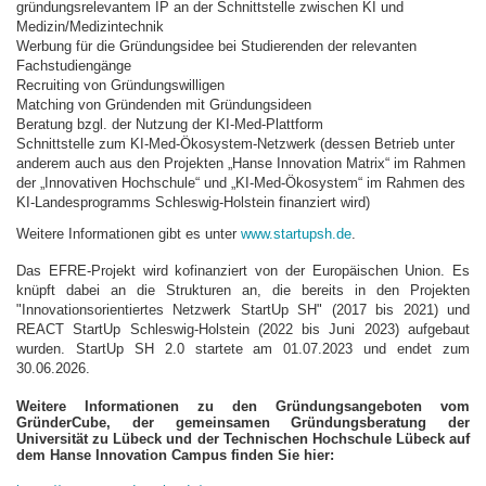
gründungsrelevantem IP an der Schnittstelle zwischen KI und
Medizin/Medizintechnik
Werbung für die Gründungsidee bei Studierenden der relevanten
Fachstudiengänge
Recruiting von Gründungswilligen
Matching von Gründenden mit Gründungsideen
Beratung bzgl. der Nutzung der KI-Med-Plattform
Schnittstelle zum KI-Med-Ökosystem-Netzwerk (dessen Betrieb unter
anderem auch aus den Projekten „Hanse Innovation Matrix“ im Rahmen
der „Innovativen Hochschule“ und „KI-Med-Ökosystem“ im Rahmen des
KI-Landesprogramms Schleswig-Holstein finanziert wird)
Weitere Informationen gibt es unter
www.startupsh.de
.
Das EFRE-Projekt wird kofinanziert von der Europäischen Union. Es
knüpft dabei an die Strukturen an, die bereits in den Projekten
"Innovationsorientiertes Netzwerk StartUp SH" (2017 bis 2021) und
REACT StartUp Schleswig-Holstein (2022 bis Juni 2023) aufgebaut
wurden. StartUp SH 2.0 startete am 01.07.2023 und endet zum
30.06.2026.
Weitere Informationen zu den Gründungsangeboten vom
GründerCube, der gemeinsamen Gründungsberatung der
Universität zu Lübeck und der Technischen Hochschule Lübeck auf
dem Hanse Innovation Campus finden Sie hier: