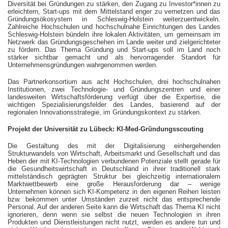
Diversität bei Gründungen zu stärken, den Zugang zu Investor*innen zu
erleichtern, Start-ups mit dem Mittelstand enger zu vernetzen und das
Gründungsökosystem in Schleswig-Holstein weiterzuentwickeln.
Zahlreiche Hochschulen und hochschulnahe Einrichtungen des Landes
Schleswig-Holstein bündeln ihre lokalen Aktivitäten, um gemeinsam im
Netzwerk das Gründungsgeschehen im Lande weiter und zielgerichteter
zu fördern. Das Thema Gründung und Start-ups soll im Land noch
stärker sichtbar gemacht und als hervorragender Standort für
Unternehmensgründungen wahrgenommen werden.
Das Partnerkonsortium aus acht Hochschulen, drei hochschulnahen
Institutionen, zwei Technologie- und Gründungszentren und einer
landesweiten Wirtschaftsförderung verfügt über die Expertise, die
wichtigen Spezialisierungsfelder des Landes, basierend auf der
regionalen Innovationsstrategie, im Gründungskontext zu stärken.
Projekt der Universität zu Lübeck: KI-Med-Gründungsscouting
Die Gestaltung des mit der Digitalisierung einhergehenden
Strukturwandels von Wirtschaft, Arbeitsmarkt und Gesellschaft und das
Heben der mit KI-Technologien verbundenen Potenziale stellt gerade für
die Gesundheitswirtschaft in Deutschland in ihrer traditionell stark
mittelständisch geprägten Struktur bei gleichzeitig internationalem
Marktwettbewerb eine große Herausforderung dar – wenige
Unternehmen können sich KI-Kompetenz in den eigenen Reihen leisten
bzw. bekommen unter Umständen zurzeit nicht das entsprechende
Personal. Auf der anderen Seite kann die Wirtschaft das Thema KI nicht
ignorieren, denn wenn sie selbst die neuen Technologien in ihren
Produkten und Dienstleistungen nicht nutzt, werden es andere tun und