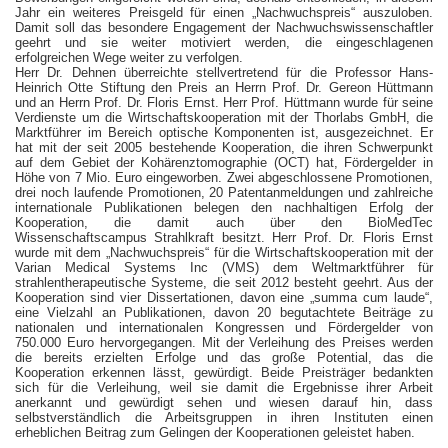
Jahr ein weiteres Preisgeld für einen „Nachwuchspreis“ auszuloben.
Damit soll das besondere Engagement der Nachwuchswissenschaftler
geehrt und sie weiter motiviert werden, die eingeschlagenen
erfolgreichen Wege weiter zu verfolgen.
Herr Dr. Dehnen überreichte stellvertretend für die Professor Hans-
Heinrich Otte Stiftung den Preis an Herrn Prof. Dr. Gereon Hüttmann
und an Herrn Prof. Dr. Floris Ernst. Herr Prof. Hüttmann wurde für seine
Verdienste um die Wirtschaftskooperation mit der Thorlabs GmbH, die
Marktführer im Bereich optische Komponenten ist, ausgezeichnet. Er
hat mit der seit 2005 bestehende Kooperation, die ihren Schwerpunkt
auf dem Gebiet der Kohärenztomographie (OCT) hat, Fördergelder in
Höhe von 7 Mio. Euro eingeworben. Zwei abgeschlossene Promotionen,
drei noch laufende Promotionen, 20 Patentanmeldungen und zahlreiche
internationale Publikationen belegen den nachhaltigen Erfolg der
Kooperation, die damit auch über den BioMedTec
Wissenschaftscampus Strahlkraft besitzt.
Herr Prof. Dr. Floris Ernst
wurde mit dem „Nachwuchspreis“ für die Wirtschaftskooperation mit der
Varian Medical Systems Inc (VMS) dem Weltmarktführer für
strahlentherapeutische Systeme, die seit 2012 besteht geehrt. Aus der
Kooperation sind vier Dissertationen, davon eine „summa cum laude“,
eine Vielzahl an Publikationen, davon 20 begutachtete Beiträge zu
nationalen und internationalen Kongressen und Fördergelder von
750.000 Euro hervorgegangen. Mit der Verleihung des Preises werden
die bereits erzielten Erfolge und das große Potential, das die
Kooperation erkennen lässt, gewürdigt.
Beide Preisträger bedankten
sich für die Verleihung, weil sie damit die Ergebnisse ihrer Arbeit
anerkannt und gewürdigt sehen und wiesen darauf hin, dass
selbstverständlich die Arbeitsgruppen in ihren Instituten einen
erheblichen Beitrag zum Gelingen der Kooperationen geleistet haben.