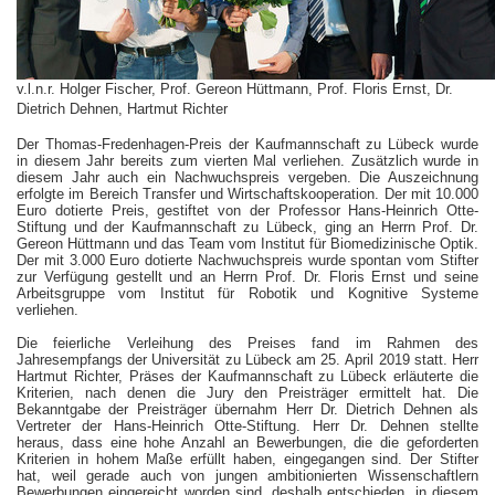
v.l.n.r. Holger Fischer, Prof. Gereon Hüttmann, Prof. Floris Ernst, Dr.
Dietrich Dehnen, Hartmut Richter
Der Thomas-Fredenhagen-Preis der Kaufmannschaft zu Lübeck wurde
in diesem Jahr bereits zum vierten Mal verliehen. Zusätzlich wurde in
diesem Jahr auch ein Nachwuchspreis vergeben. Die Auszeichnung
erfolgte im Bereich Transfer und Wirtschaftskooperation. Der mit 10.000
Euro dotierte Preis, gestiftet von der Professor Hans-Heinrich Otte-
Stiftung und der Kaufmannschaft zu Lübeck, ging an Herrn Prof. Dr.
Gereon Hüttmann und das Team vom Institut für Biomedizinische Optik.
Der mit 3.000 Euro dotierte Nachwuchspreis wurde spontan vom Stifter
zur Verfügung gestellt und an Herrn Prof. Dr. Floris Ernst und seine
Arbeitsgruppe vom Institut für Robotik und Kognitive Systeme
verliehen.
Die feierliche Verleihung des Preises fand im Rahmen des
Jahresempfangs der Universität zu Lübeck am 25. April 2019 statt. Herr
Hartmut Richter, Präses der Kaufmannschaft zu Lübeck erläuterte die
Kriterien, nach denen die Jury den Preisträger ermittelt hat. Die
Bekanntgabe der Preisträger übernahm Herr Dr. Dietrich Dehnen als
Vertreter der Hans-Heinrich Otte-Stiftung. Herr Dr. Dehnen
stellte
heraus, dass eine hohe Anzahl an Bewerbungen, die die geforderten
Kriterien in hohem Maße erfüllt haben, eingegangen sind. Der Stifter
hat, weil gerade auch von jungen ambitionierten Wissenschaftlern
Bewerbungen eingereicht worden sind, deshalb entschieden, in diesem