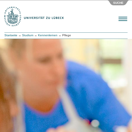
SUCHE
Menu
Startseite
→
Studium
→
Kennenlernen
→ Pflege