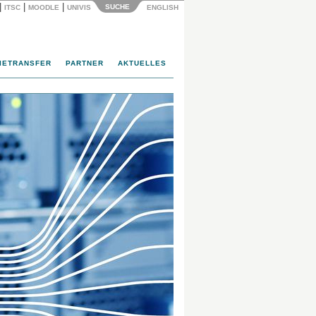
|
|
|
SUCHE
ITSC
MOODLE
UNIVIS
ENGLISH
IETRANSFER
PARTNER
AKTUELLES