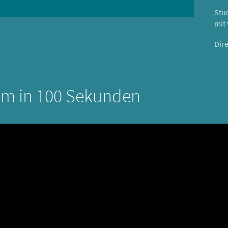
Stu
mit
Dir
um in 100 Sekunden