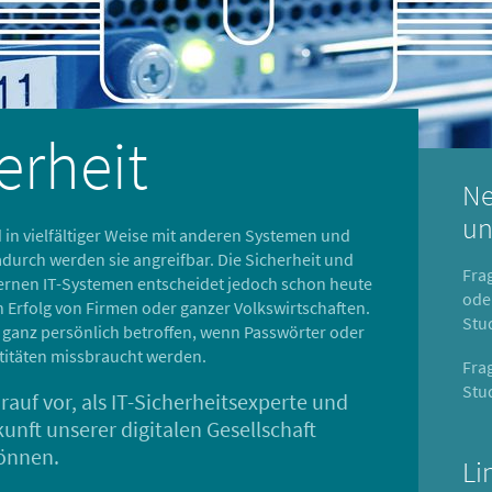
erheit
Ne
un
in vielfältiger Weise mit anderen Systemen und
adurch werden sie angreifbar. Die Sicherheit und
Fra
ernen IT-Systemen entscheidet jedoch schon heute
ode
n Erfolg von Firmen oder ganzer Volkswirtschaften.
Stu
e ganz persönlich betroffen, wenn Passwörter oder
ntitäten missbraucht werden.
Fra
Stu
rauf vor, als IT-Sicherheitsexperte und
unft unserer digitalen Gesellschaft
önnen.
Li