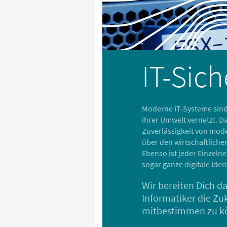
IT-Sich
Moderne IT-Systeme sind 
ihrer Umwelt vernetzt. D
Zuverlässigkeit von mod
über den wirtschaftliche
Ebenso ist jeder Einzeln
sogar ganze digitale Ide
Wir bereiten Dich da
Informatiker die Zuk
mitbestimmen zu k