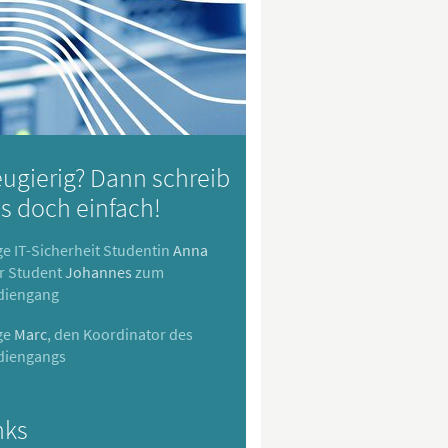
ugierig? Dann schreib
s doch einfach!
ge IT-Sicherheit Studentin
Anna
r Student
Johannes
zum
diengang
ge
Marc
, den Koordinator des
diengangs
nks