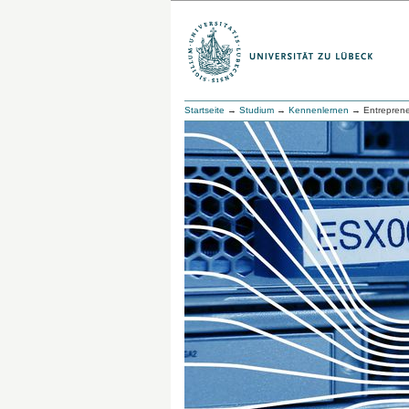
Startseite
→
Studium
→
Kennenlernen
→ Entrepreneu