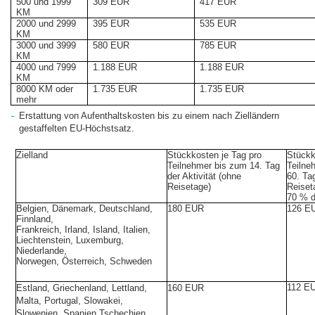
500 und 1999
309 EUR
417 EUR
KM
2000 und 2999
395 EUR
535 EUR
KM
3000 und 3999
580 EUR
785 EUR
KM
4000 und 7999
1.188 EUR
1.188 EUR
KM
8000 KM oder
1.735 EUR
1.735 EUR
mehr
Erstattung von Aufenthaltskosten bis zu einem nach Zielländern
gestaffelten EU-Höchstsatz.
Zielland
Stückkosten je Tag pro
Stückk
Teilnehmer bis zum 14. Tag
Teilne
der Aktivität (ohne
60. Tag
Reisetage)
Reiset
70 % d
Belgien, Dänemark, Deutschland,
180 EUR
126 E
Finnland,
Frankreich, Irland, Island, Italien,
Liechtenstein, Luxemburg,
Niederlande,
Norwegen, Österreich, Schweden
112 E
Estland, Griechenland, Lettland,
160 EUR
Malta, Portugal, Slowakei,
Slowenien, Spanien,Tschechien,