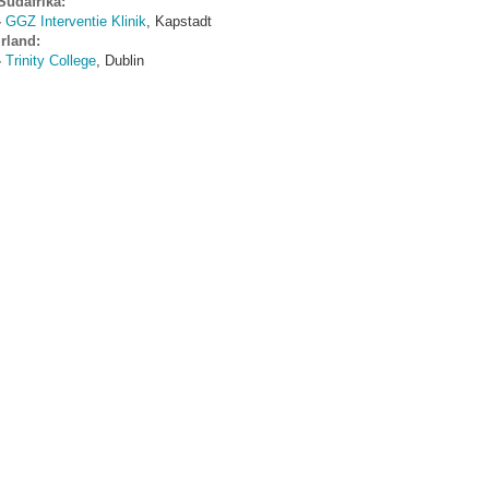
Südafrika:
-
GGZ Interventie Klinik
, Kapstadt
Irland:
-
Trinity College
, Dublin