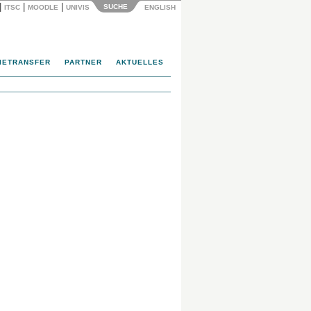
|
|
|
SUCHE
ITSC
MOODLE
UNIVIS
ENGLISH
IETRANSFER
PARTNER
AKTUELLES