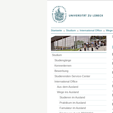
Startseite
→
Studium
→
International Office
→
Wege 
Studium
Studiengänge
Kennenlernen
Bewerbung
Studierenden-Service-Center
International Office
Aus dem Ausland
Wege ins Ausland
Studieren im Ausland
Praktikum im Ausland
Famulatur im Ausland