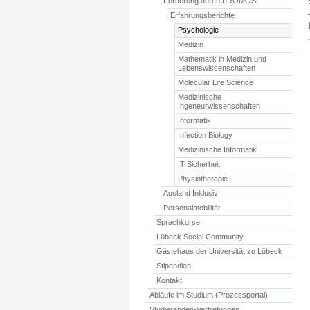
Förderung durch PROMOS
Erfahrungsberichte
Psychologie
Medizin
Mathematik in Medizin und
Lebenswissenschaften
Molecular Life Science
Medizinische
Ingeneurwissenschaften
Informatik
Infection Biology
Medizinische Informatik
IT Sicherheit
Physiotherapie
Ausland Inklusiv
Personalmobilität
Sprachkurse
Lübeck Social Community
Gästehaus der Universität zu Lübeck
Stipendien
Kontakt
Abläufe im Studium (Prozessportal)
Studierenden-Vertretungen