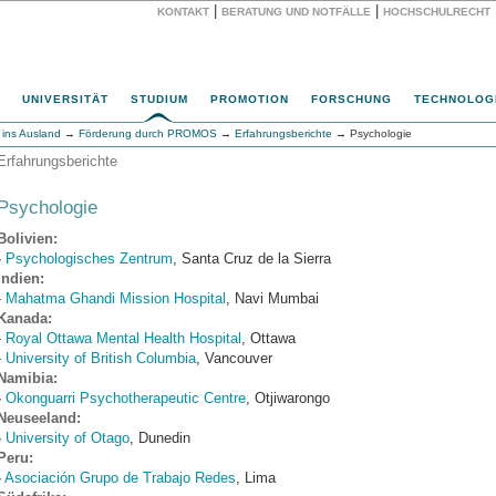
|
|
KONTAKT
BERATUNG UND NOTFÄLLE
HOCHSCHULRECHT
Website
UNIVERSITÄT
STUDIUM
PROMOTION
FORSCHUNG
TECHNOLOG
ins Ausland
→
Förderung durch PROMOS
→
Erfahrungsberichte
→ Psychologie
Erfahrungsberichte
Psychologie
Bolivien:
-
Psychologisches Zentrum
, Santa Cruz de la Sierra
Indien:
-
Mahatma Ghandi Mission Hospital
, Navi Mumbai
Kanada:
-
Royal Ottawa Mental Health Hospital
, Ottawa
-
University of British Columbia
, Vancouver
Namibia:
-
Okonguarri Psychotherapeutic Centre
, Otjiwarongo
Neuseeland:
-
University of Otago
, Dunedin
Peru:
-
Asociación Grupo de Trabajo Redes
, Lima