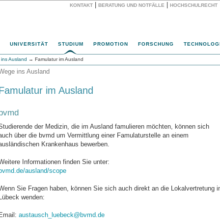
|
|
KONTAKT
BERATUNG UND NOTFÄLLE
HOCHSCHULRECHT
Website
UNIVERSITÄT
STUDIUM
PROMOTION
FORSCHUNG
TECHNOLOG
ins Ausland
→ Famulatur im Ausland
Wege ins Ausland
Famulatur im Ausland
bvmd
Studierende der Medizin, die im Ausland famulieren möchten, können sich
auch über die bvmd um Vermittlung einer Famulaturstelle an einem
ausländischen Krankenhaus bewerben.
Weitere Informationen finden Sie unter:
bvmd.de/ausland/scope
Wenn Sie Fragen haben, können Sie sich auch direkt an die Lokalvertretung i
Lübeck wenden:
Email:
austausch_luebeck@bvmd.de