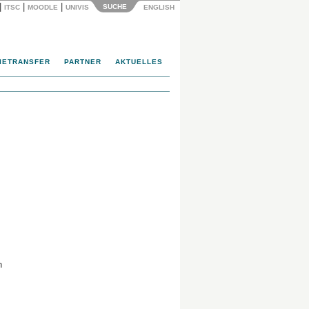
|
|
|
SUCHE
ITSC
MOODLE
UNIVIS
ENGLISH
IETRANSFER
PARTNER
AKTUELLES
n