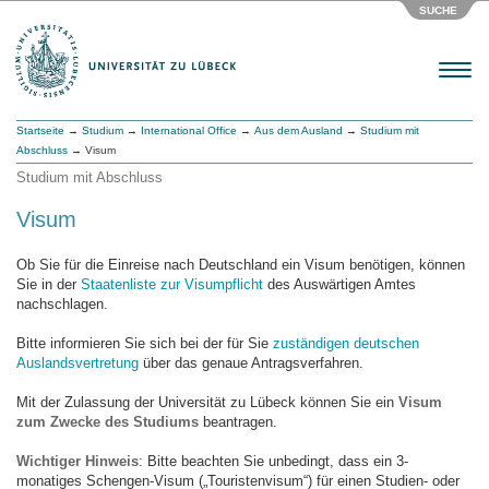
SUCHE
Menu
Startseite
→
Studium
→
International Office
→
Aus dem Ausland
→
Studium mit
Abschluss
→ Visum
Studium mit Abschluss
Visum
Ob Sie für die Einreise nach Deutschland ein Visum benötigen, können
Sie in der
Staatenliste zur Visumpflicht
des Auswärtigen Amtes
nachschlagen.
Bitte informieren Sie sich bei der für Sie
zuständigen deutschen
Auslandsvertretung
über das genaue Antragsverfahren.
Mit der Zulassung der Universität zu Lübeck können Sie ein
Visum
zum Zwecke des Studiums
beantragen.
Wichtiger Hinweis
: Bitte beachten Sie unbedingt, dass ein 3-
monatiges Schengen-Visum („Touristenvisum“) für einen Studien- oder