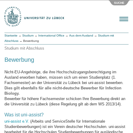
SUCHE
Menu
Startseite
→
Studium
→
International Office
→
Aus dem Ausland
→
Studium mit
Abschluss
→ Bewerbung
Studium mit Abschluss
Bewerbung
Nicht-EU-Angehörige, die ihre Hochschulzugangsberechtigung im
Ausland erworben haben, müssen sich um einen Studienplatz (1.
Fachsemester) an der Universität zu Lübeck bei uni-assist bewerben.
Dies gilt ebenfalls für alle nicht-deutsche Bewerber für Infection
Biology.
Bewerber für höhere Fachsemester schicken Ihre Bewerbung direkt an
die Universität zu Lübeck (diese Regelung gilt ab dem WS 2013/14).
Was ist uni-assist?
uni-assist e.V.
(Arbeits und ServiceStelle für Internationale
Studienbewerbungen) ist ein Verein deutscher Hochschulen. uni-assist
bearbeitet für die Hochschulen Studienbewerbungen für ausländische