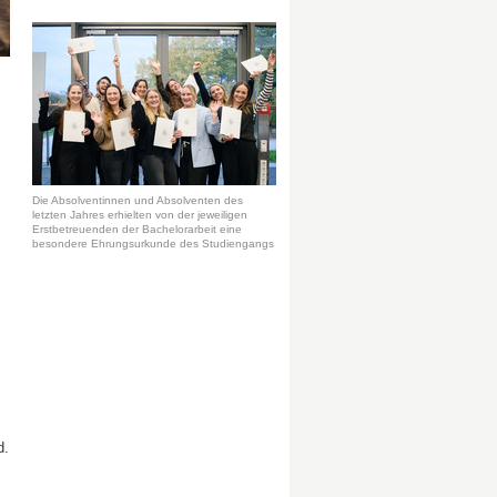
Die Absolventinnen und Absolventen des
letzten Jahres erhielten von der jeweiligen
Erstbetreuenden der Bachelorarbeit eine
besondere Ehrungsurkunde des Studiengangs
d.