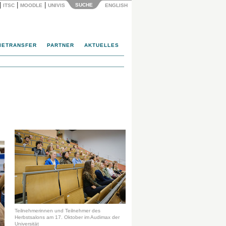
|
|
|
SUCHE
ITSC
MOODLE
UNIVIS
ENGLISH
IETRANSFER
PARTNER
AKTUELLES
Teilnehmerinnen und Teilnehmer des
Herbstsalons am 17. Oktober im Audimax der
Universität