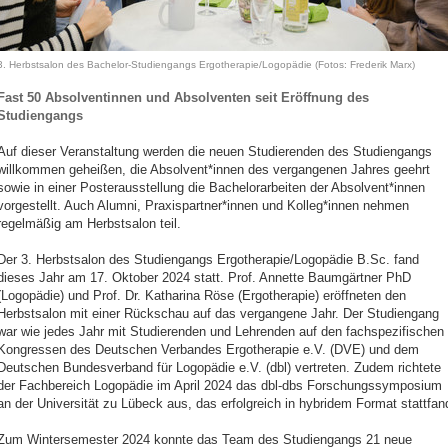
3. Herbstsalon des Bachelor-Studiengangs Ergotherapie/Logopädie (Fotos: Frederik Marx)
Fast 50 Absolventinnen und Absolventen seit Eröffnung des
Studiengangs
Auf dieser Veranstaltung werden die neuen Studierenden des Studiengangs
willkommen geheißen, die Absolvent*innen des vergangenen Jahres geehrt
sowie in einer Posterausstellung die Bachelorarbeiten der Absolvent*innen
vorgestellt. Auch Alumni, Praxispartner*innen und Kolleg*innen nehmen
regelmäßig am Herbstsalon teil.
Der 3. Herbstsalon des Studiengangs Ergotherapie/Logopädie B.Sc. fand
dieses Jahr am 17. Oktober 2024 statt. Prof. Annette Baumgärtner PhD
(Logopädie) und Prof. Dr. Katharina Röse (Ergotherapie) eröffneten den
Herbstsalon mit einer Rückschau auf das vergangene Jahr. Der Studiengang
war wie jedes Jahr mit Studierenden und Lehrenden auf den fachspezifischen
Kongressen des Deutschen Verbandes Ergotherapie e.V. (DVE) und dem
Deutschen Bundesverband für Logopädie e.V. (dbl) vertreten. Zudem richtete
der Fachbereich Logopädie im April 2024 das dbl-dbs Forschungssymposium
an der Universität zu Lübeck aus, das erfolgreich in hybridem Format stattfan
Zum Wintersemester 2024 konnte das Team des Studiengangs 21 neue