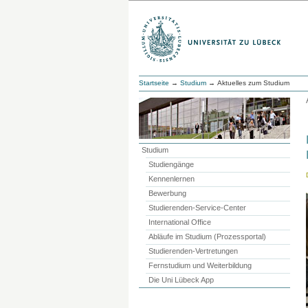
Startseite
→
Studium
→ Aktuelles zum Studium
Studium
Studiengänge
Kennenlernen
Bewerbung
Studierenden-Service-Center
International Office
Abläufe im Studium (Prozessportal)
Studierenden-Vertretungen
Fernstudium und Weiterbildung
Die Uni Lübeck App