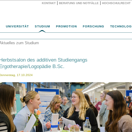
|
|
KONTAKT
BERATUNG UND NOTFÄLLE
HOCHSCHULRECHT
Website
UNIVERSITÄT
STUDIUM
PROMOTION
FORSCHUNG
TECHNOLOG
Aktuelles zum Studium
Herbstsalon des additiven Studiengangs
Ergotherapie/Logopädie B.Sc.
Donnerstag, 17.10.2024