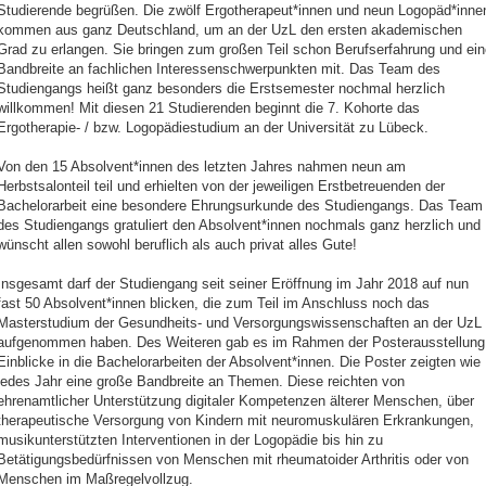
Studierende begrüßen. Die zwölf Ergotherapeut*innen und neun Logopäd*inne
kommen aus ganz Deutschland, um an der UzL den ersten akademischen
Grad zu erlangen. Sie bringen zum großen Teil schon Berufserfahrung und ein
Bandbreite an fachlichen Interessenschwerpunkten mit. Das Team des
Studiengangs heißt ganz besonders die Erstsemester nochmal herzlich
willkommen! Mit diesen 21 Studierenden beginnt die 7. Kohorte das
Ergotherapie- / bzw. Logopädiestudium an der Universität zu Lübeck.
Von den 15 Absolvent*innen des letzten Jahres nahmen neun am
Herbstsalonteil teil und erhielten von der jeweiligen Erstbetreuenden der
Bachelorarbeit eine besondere Ehrungsurkunde des Studiengangs. Das Team
des Studiengangs gratuliert den Absolvent*innen nochmals ganz herzlich und
wünscht allen sowohl beruflich als auch privat alles Gute!
Insgesamt darf der Studiengang seit seiner Eröffnung im Jahr 2018 auf nun
fast 50 Absolvent*innen blicken, die zum Teil im Anschluss noch das
Masterstudium der Gesundheits- und Versorgungswissenschaften an der UzL
aufgenommen haben. Des Weiteren gab es im Rahmen der Posterausstellung
Einblicke in die Bachelorarbeiten der Absolvent*innen. Die Poster zeigten wie
jedes Jahr eine große Bandbreite an Themen. Diese reichten von
ehrenamtlicher Unterstützung digitaler Kompetenzen älterer Menschen, über
therapeutische Versorgung von Kindern mit neuromuskulären Erkrankungen,
musikunterstützten Interventionen in der Logopädie bis hin zu
Betätigungsbedürfnissen von Menschen mit rheumatoider Arthritis oder von
Menschen im Maßregelvollzug.