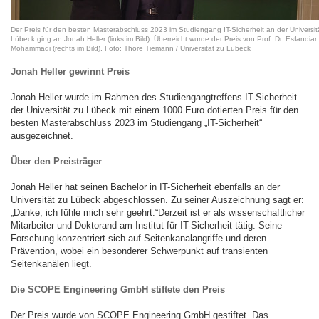
Der Preis für den besten Masterabschluss 2023 im Studiengang IT-Sicherheit an der Universit
Lübeck ging an Jonah Heller (links im Bild). Überreicht wurde der Preis von Prof. Dr. Esfandiar
Mohammadi (rechts im Bild). Foto: Thore Tiemann / Universität zu Lübeck
Jonah Heller gewinnt Preis
Jonah Heller wurde im Rahmen des Studiengangtreffens IT-Sicherheit
der Universität zu Lübeck mit einem 1000 Euro dotierten Preis für den
besten Masterabschluss 2023 im Studiengang „IT-Sicherheit“
ausgezeichnet.
Über den Preisträger
Jonah Heller hat seinen Bachelor in IT-Sicherheit ebenfalls an der
Universität zu Lübeck abgeschlossen. Zu seiner Auszeichnung sagt er:
„Danke, ich fühle mich sehr geehrt.“Derzeit ist er als wissenschaftlicher
Mitarbeiter und Doktorand am Institut für IT-Sicherheit tätig. Seine
Forschung konzentriert sich auf Seitenkanalangriffe und deren
Prävention, wobei ein besonderer Schwerpunkt auf transienten
Seitenkanälen liegt.
Die SCOPE Engineering GmbH stiftete den Preis
Der Preis wurde von SCOPE Engineering GmbH gestiftet. Das