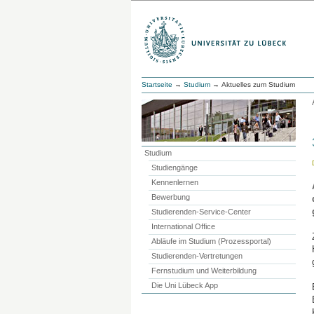
Startseite
→
Studium
→ Aktuelles zum Studium
Studium
Studiengänge
Kennenlernen
Bewerbung
Studierenden-Service-Center
International Office
Abläufe im Studium (Prozessportal)
Studierenden-Vertretungen
Fernstudium und Weiterbildung
Die Uni Lübeck App