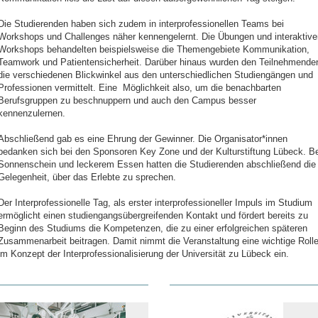
Die Studierenden haben sich zudem in interprofessionellen Teams bei
Workshops und Challenges näher kennengelernt. Die Übungen und interaktive
Workshops behandelten beispielsweise die Themengebiete Kommunikation,
Teamwork und Patientensicherheit. Darüber hinaus wurden den Teilnehmende
die verschiedenen Blickwinkel aus den unterschiedlichen Studiengängen und
Professionen vermittelt. Eine Möglichkeit also, um die benachbarten
Berufsgruppen zu beschnuppern und auch den Campus besser
kennenzulernen.
Abschließend gab es eine Ehrung der Gewinner. Die Organisator*innen
bedanken sich bei den Sponsoren Key Zone und der Kulturstiftung Lübeck. Be
Sonnenschein und leckerem Essen hatten die Studierenden abschließend die
Gelegenheit, über das Erlebte zu sprechen.
Der Interprofessionelle Tag, als erster interprofessioneller Impuls im Studium
ermöglicht einen studiengangsübergreifenden Kontakt und fördert bereits zu
Beginn des Studiums die Kompetenzen, die zu einer erfolgreichen späteren
Zusammenarbeit beitragen. Damit nimmt die Veranstaltung eine wichtige Roll
im Konzept der Interprofessionalisierung der Universität zu Lübeck ein.