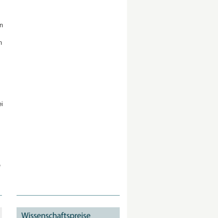
n
n
i
e