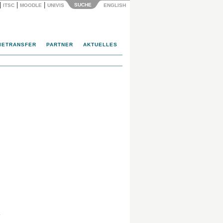
|
|
|
SUCHE
ITSC
MOODLE
UNIVIS
ENGLISH
IETRANSFER
PARTNER
AKTUELLES