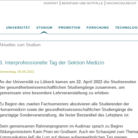
|
|
KONTAKT
BERATUNG UND NOTFÄLLE
HOCHSCHULRECHT
Website
UNIVERSITÄT
STUDIUM
PROMOTION
FORSCHUNG
TECHNOLOG
Aktuelles zum Studium
3. Interprofessionelle Tag der Sektion Medizin
Donnerstag, 09.06.2022
An der Universität zu Lübeck kamen am 22. April 2022 die Studierenden
der gesundheitswissenschaftlichen Studiengänge zusammen, um
gemeinsam eine besondere Lehrveranstaltung zu erleben
Zu Beginn des zweiten Fachsemesters absolvieren alle Studierenden der
Humanmedizin sowie der gesundheitswissenschaftlichen Studiengänge die
ganztägige Sonderveranstaltung, die fester Bestandteil des Lehrplans ist.
Beim gemeinsamen Rahmenprogramm im Audimax sprach zu Beginn
Bildungsministerin Karin Prien ein Grußwort. Auch ein Schauspiel zum Thema
Kommunikation ließ die Lust auf diesen außergewöhnlichen Tag steigen.