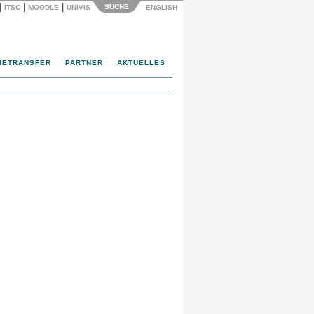
|
|
|
SUCHE
ITSC
MOODLE
UNIVIS
ENGLISH
IETRANSFER
PARTNER
AKTUELLES