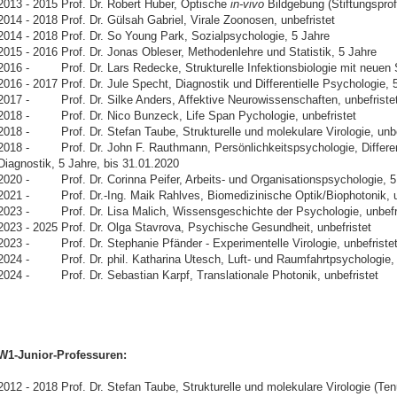
2013 - 2015 Prof. Dr. Robert Huber, Optische
in-vivo
Bildgebung (Stiftungsprof
2014 - 2018 Prof. Dr. Gülsah Gabriel, Virale Zoonosen, unbefristet
2014 - 2018 Prof. Dr. So Young Park, Sozialpsychologie, 5 Jahre
2015 - 2016 Prof. Dr. Jonas Obleser, Methodenlehre und Statistik, 5 Jahre
2016 - Prof. Dr. Lars Redecke, Strukturelle Infektionsbiologie mit neuen S
2016 - 2017 Prof. Dr. Jule Specht, Diagnostik und Differentielle Psychologie,
2017 - Prof. Dr. Silke Anders, Affektive Neurowissenschaften, unbefriste
2018 - Prof. Dr. Nico Bunzeck, Life Span Pychologie, unbefristet
2018 - Prof. Dr. Stefan Taube, Strukturelle und molekulare Virologie, unbe
2018 - Prof. Dr. John F. Rauthmann, Persönlichkeitspsychologie, Differen
Diagnostik, 5 Jahre, bis 31.01.2020
2020 - Prof. Dr. Corinna Peifer, Arbeits- und Organisationspsychologie, 5
2021 - Prof. Dr.-Ing. Maik Rahlves, Biomedizinische Optik/Biophotonik, u
2023 - Prof. Dr. Lisa Malich, Wissensgeschichte der Psychologie, unbefr
2023 - 2025 Prof. Dr. Olga Stavrova, Psychische Gesundheit, unbefristet
2023 - Prof. Dr. Stephanie Pfänder - Experimentelle Virologie, unbefriste
2024 - Prof. Dr. phil. Katharina Utesch, Luft- und Raumfahrtpsychologie, (
2024 - Prof. Dr. Sebastian Karpf, Translationale Photonik, unbefristet
W1-Junior-Professuren:
2012 - 2018 Prof. Dr. Stefan Taube, Strukturelle und molekulare Virologie (Te