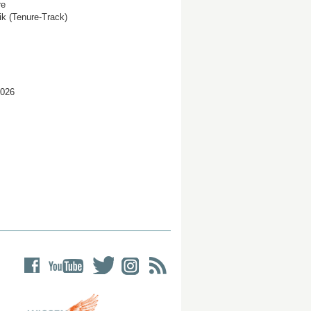
re
ik (Tenure-Track)
2026