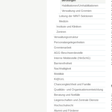
Berufungen
Habilitationen/Umhabilitationen
Verwaltung und Gremien
Leitung der MINT-Sektionen
Medizin
Institute und Kliniken
Zentren
Verwaltungsstruktur
Personalangelegenheiten
Gremienarbeit
AGG-Beschwerdestelle
Interne Meldestelle (HinSchG)
Barrierefreiheit
Nachhaltigkeit
Mobilität
KI@UzL
Chancengleichheit und Familie
Qualitäts- und Organisationsentwicklung
Beratung und Notfälle
Liegenschaften und Zentrale Dienste
Hochschulrecht
Alumni und Förderer