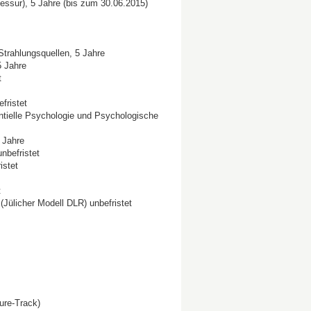
essur), 5 Jahre (bis zum 30.06.2015)
trahlungsquellen, 5 Jahre
 5 Jahre
t
fristet
tielle Psychologie und Psychologische
 Jahre
nbefristet
istet
t
Jülicher Modell DLR) unbefristet
nure-Track)