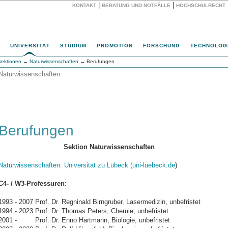
|
|
KONTAKT
BERATUNG UND NOTFÄLLE
HOCHSCHULRECHT
Website
UNIVERSITÄT
STUDIUM
PROMOTION
FORSCHUNG
TECHNOLOG
Sektionen
→
Naturwissenschaften
→ Berufungen
Naturwissenschaften
Berufungen
Sektion Naturwissenschaften
Naturwissenschaften: Universität zu Lübeck (uni-luebeck.de
)
C4- / W3-Professuren:
1993 - 2007 Prof. Dr. Regninald Birngruber, Lasermedizin, unbefristet
1994 - 2023 Prof. Dr. Thomas Peters, Chemie, unbefristet
2001 - Prof. Dr. Enno Hartmann, Biologie, unbefristet