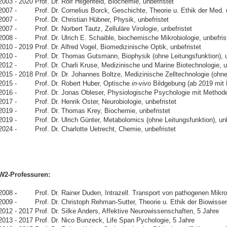
2003 - 2020 Prof. Dr. Rolf Hilgenfeld, Biochemie, unbefristet
2007 - Prof. Dr. Cornelius Borck, Geschichte, Theorie u. Ethik der Med. un
2007 - Prof. Dr. Christian Hübner, Physik, unbefristet
2007 - Prof. Dr. Norbert Tautz, Zelluläre Virologie, unbefristet
2008 - Prof. Dr. Ulrich E. Schaible, biochemische Mikrobiologie, unbefris
2010 - 2019 Prof. Dr. Alfred Vogel, Biomedizinische Optik, unbefristet
2010 - Prof. Dr. Thomas Gutsmann, Biophysik (ohne Leitungsfunktion), un
2012 - Prof. Dr. Charli Kruse, Medizinische und Marine Biotechnologie, un
2015 - 2018 Prof. Dr. Dr. Johannes Boltze, Medizinische Zelltechnologie (ohne
2015 - Prof. Dr. Robert Huber, Optische
in-vivo
Bildgebung (ab 2019 mit L
2016 - Prof. Dr. Jonas Obleser, Physiologische Psychologie mit Methodenl
2017 - Prof. Dr. Henrik Oster, Neurobiologie, unbefristet
2019 - Prof. Dr. Thomas Krey, Biochemie, unbefristet
2019 - Prof. Dr. Ulrich Günter, Metabolomics (ohne Leitungsfunktion), unb
2024 - Prof. Dr. Charlotte Uetrecht, Chemie, unbefristet
W2-Professuren:
2008
-
Prof. Dr. Rainer Duden, Intrazell. Transport von pathogenen Mikro
2009 - Prof. Dr. Christoph Rehman-Sutter, Theorie u. Ethik der Biowissens
2012 - 2017 Prof. Dr. Silke Anders, Affektive Neurowissenschaften, 5 Jahre
2013 - 2017 Prof. Dr. Nico Bunzeck, Life Span Pychologie, 5 Jahre