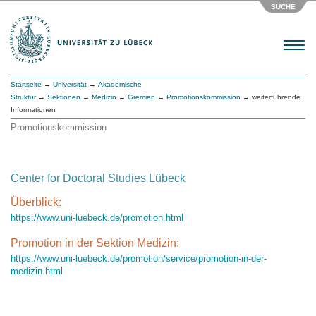
SUCHE
Menu
Startseite
→
Universität
→
Akademische
Struktur
→
Sektionen
→
Medizin
→
Gremien
→
Promotionskommission
→ weiterführende
Informationen
Promotionskommission
Center for Doctoral Studies Lübeck
Überblick:
https://www.uni-luebeck.de/promotion.html
Promotion in der Sektion Medizin:
https://www.uni-luebeck.de/promotion/service/promotion-in-der-
medizin.html