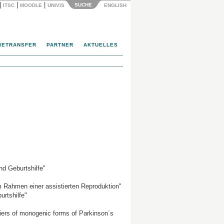
|
|
|
SUCHE
ITSC
MOODLE
UNIVIS
ENGLISH
IETRANSFER
PARTNER
AKTUELLES
nd Geburtshilfe"
m Rahmen einer assistierten Reproduktion"
rtshilfe"
fiers of monogenic forms of Parkinson´s