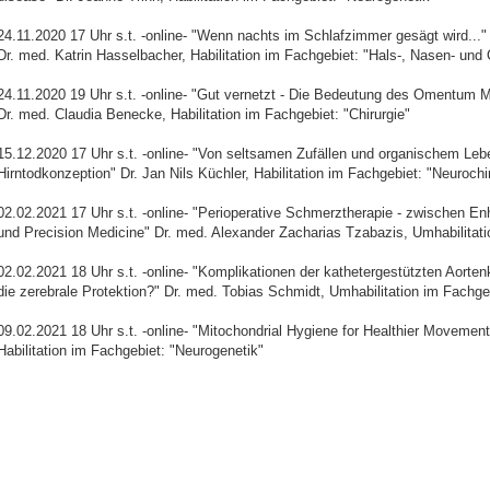
24.11.2020 17 Uhr s.t. -online- "Wenn nachts im Schlafzimmer gesägt wird..."
Dr. med. Katrin Hasselbacher, Habilitation im Fachgebiet: "Hals-, Nasen- und
24.11.2020 19 Uhr s.t. -online- "Gut vernetzt - Die Bedeutung des Omentum 
Dr. med. Claudia Benecke, Habilitation im Fachgebiet: "Chirurgie"
15.12.2020 17 Uhr s.t. -online- "Von seltsamen Zufällen und organischem Leb
Hirntodkonzeption" Dr. Jan Nils Küchler, Habilitation im Fachgebiet: "Neurochi
02.02.2021 17 Uhr s.t. -online- "Perioperative Schmerztherapie - zwischen 
und Precision Medicine" Dr. med. Alexander Zacharias Tzabazis, Umhabilitati
02.02.2021 18 Uhr s.t. -online- "Komplikationen der kathetergestützten Aortenk
die zerebrale Protektion?" Dr. med. Tobias Schmidt, Umhabilitation im Fachge
09.02.2021 18 Uhr s.t. -online- "Mitochondrial Hygiene for Healthier Movements
Habilitation im Fachgebiet: "Neurogenetik"