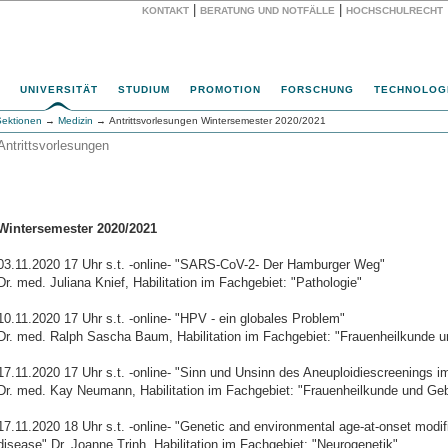
|
|
KONTAKT
BERATUNG UND NOTFÄLLE
HOCHSCHULRECHT
Website
UNIVERSITÄT
STUDIUM
PROMOTION
FORSCHUNG
TECHNOLOG
Sektionen
→
Medizin
→ Antrittsvorlesungen Wintersemester 2020/2021
Antrittsvorlesungen
Wintersemester 2020/2021
03.11.2020 17 Uhr s.t. -online- "SARS-CoV-2- Der Hamburger Weg"
Dr. med. Juliana Knief, Habilitation im Fachgebiet: "Pathologie"
10.11.2020 17 Uhr s.t. -online- "HPV - ein globales Problem"
Dr. med. Ralph Sascha Baum, Habilitation im Fachgebiet: "Frauenheilkunde u
17.11.2020 17 Uhr s.t. -online- "Sinn und Unsinn des Aneuploidiescreenings i
Dr. med. Kay Neumann, Habilitation im Fachgebiet: "Frauenheilkunde und Gebu
17.11.2020 18 Uhr s.t. -online- "Genetic and environmental age-at-onset modi
disease" Dr. Joanne Trinh, Habilitation im Fachgebiet: "Neurogenetik"