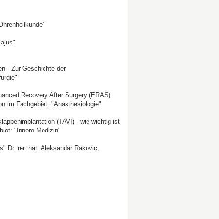
 Ohrenheilkunde"
Majus"
en - Zur Geschichte der
rurgie"
Enhanced Recovery After Surgery (ERAS)
on im Fachgebiet: "Anästhesiologie"
lappenimplantation (TAVI) - wie wichtig ist
biet: "Innere Medizin"
" Dr. rer. nat. Aleksandar Rakovic,