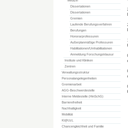
Medizin
Dissertationen
Dissertationen
Gremien
Laufende Berufungsverfahren
Berufungen
Honorarprofessuren
Außerplanmäßige Professuren
Habilitationen/Umhabilitationen
Anmeldung Forschungsklausur
Institute und Kliniken
Zentren
Verwaltungsstruktur
Personalangelegenheiten
Gremienarbeit
AGG-Beschwerdestelle
Interne Meldestelle (HinSchG)
Barrierefreiheit
Nachhaltigkeit
Mobilität
KI@UzL
Chancengleichheit und Familie