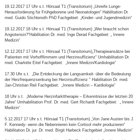
19.12.2017 17 Uhr s.t. Hörsaal T1 (Transitorium) „Unreife Lunge-
Herausforderung für Frühgeborene und Neonatologen“ Habilitation Dr.
med. Guido Stichtenoth PhD Fachgebiet: „Kinder- und Jugendmedizin“
19.12.2017 18 Uhr s.t. Hörsaal T1 (Transitorium) „Wer braucht schon
Angiotensin?“Habilitation Dr. med. Inge Derad Fachgebiet: „ Innere
Medizin“
12.12.2017 17 Uhr s.t. Hörsaal T1 (Transitorium)„Therapieansätze bei
Patienten mit Vorhofflimmern und Herzinsuffizienz“ Umhabilitation Dr.
med. Charlotte Eitel Fachgebiet: „Innere Medizin/Kardiologie“
17.30 Uhr s.t. „Die Entdeckung der Langsamkeit- über die Bedeutung
der Herzfrequenzsenkung bei Herzinsuffizienz " Habilitation Dr. med.
Jan-Christian Reil Fachgebiet: „Innere Medizin – Kardiologie“
18 Uhr s.t. „Moderne Herzinfarkttherapie – Erkenntnisse der letzten 20
Jahre“ Umhabilitation Prof. Dr. med. Gert Richardt Fachgebiet: „ Innere
Medizin“
5.12.2017 17 Uhr s.t. Hörsaal T1 (Transitorium) „Von Jane Austen bis J.
F. Kennedy- wenn die Nebennieren kein Cortisol mehr produzieren“
Habilitation Dr. jur. Dr. med. Birgit Harbeck Fachgebiet „Innere Medizin“