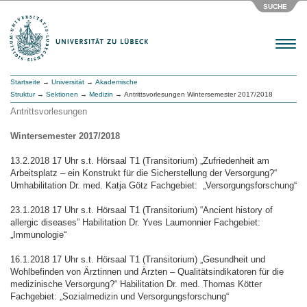
SUCHE
Menu
Startseite
→
Universität
→
Akademische
Struktur
→
Sektionen
→
Medizin
→ Antrittsvorlesungen Wintersemester 2017/2018
Antrittsvorlesungen
Wintersemester 2017/2018
13.2.2018 17 Uhr s.t. Hörsaal T1 (Transitorium) „Zufriedenheit am
Arbeitsplatz – ein Konstrukt für die Sicherstellung der Versorgung?“
Umhabilitation Dr. med. Katja Götz Fachgebiet: „Versorgungsforschung“
23.1.2018 17 Uhr s.t. Hörsaal T1 (Transitorium) “Ancient history of
allergic diseases” Habilitation Dr. Yves Laumonnier Fachgebiet:
„Immunologie“
16.1.2018 17 Uhr s.t. Hörsaal T1 (Transitorium) „Gesundheit und
Wohlbefinden von Ärztinnen und Ärzten – Qualitätsindikatoren für die
medizinische Versorgung?“ Habilitation Dr. med. Thomas Kötter
Fachgebiet: „Sozialmedizin und Versorgungsforschung“