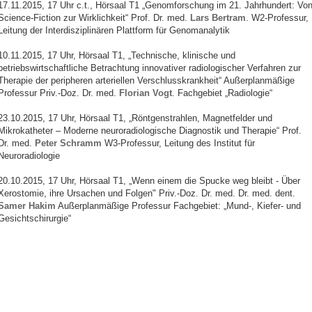
17.11.2015, 17 Uhr c.t., Hörsaal T1 „Genomforschung im 21. Jahrhundert: Vo
Science-Fiction zur Wirklichkeit“ Prof. Dr. med.
Lars Bertram
. W2-Professur,
Leitung der Interdisziplinären Plattform für Genomanalytik
10.11.2015, 17 Uhr, Hörsaal T1, „Technische, klinische und
betriebswirtschaftliche Betrachtung innovativer radiologischer Verfahren zur
Therapie der peripheren arteriellen Verschlusskrankheit“ Außerplanmäßige
Professur Priv.-Doz. Dr. med.
Florian Vogt
. Fachgebiet „Radiologie“
23.10.2015, 17 Uhr, Hörsaal T1, „Röntgenstrahlen, Magnetfelder und
Mikrokatheter – Moderne neuroradiologische Diagnostik und Therapie“ Prof.
Dr. med.
Peter Schramm
W3-Professur, Leitung des Institut für
Neuroradiologie
20.10.2015, 17 Uhr, Hörsaal T1, „Wenn einem die Spucke weg bleibt - Über
Xerostomie, ihre Ursachen und Folgen" Priv.-Doz. Dr. med. Dr. med. dent.
Samer Hakim
Außerplanmäßige Professur Fachgebiet: „Mund-, Kiefer- und
Gesichtschirurgie“