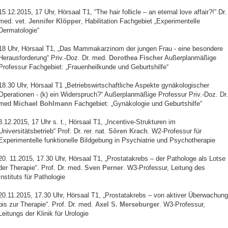
15.12.2015, 17 Uhr, Hörsaal T1, “The hair follicle – an eternal love affair?!” Dr.
med. vet.
Jennifer Klöpper
, Habilitation Fachgebiet „Experimentelle
Dermatologie“
18 Uhr, Hörsaal T1, „Das Mammakarzinom der jungen Frau - eine besondere
Herausforderung“ Priv.-Doz. Dr. med.
Dorothea Fischer
Außerplanmäßige
Professur Fachgebiet: „Frauenheilkunde und Geburtshilfe“
18.30 Uhr, Hörsaal T1 „Betriebswirtschaftliche Aspekte gynäkologischer
Operationen - (k) ein Widerspruch?“ Außerplanmäßige Professur Priv.-Doz. Dr.
med
Michael Bohlmann
Fachgebiet: „Gynäkologie und Geburtshilfe“
8.12.2015, 17 Uhr s. t., Hörsaal T1, „Incentive-Strukturen im
Universitätsbetrieb“ Prof. Dr. rer. nat.
Sören Krach
. W2-Professur für
Experimentelle funktionelle Bildgebung in Psychiatrie und Psychotherapie
20. 11.2015, 17.30 Uhr, Hörsaal T1, „Prostatakrebs – der Pathologe als Lotse
der Therapie“. Prof. Dr. med.
Sven Perner
. W3-Professur, Leitung des
Instituts für Pathologie
20.11.2015, 17.30 Uhr, Hörsaal T1, „Prostatakrebs – von aktiver Überwachung
bis zur Therapie“. Prof. Dr. med.
Axel S. Merseburger
. W3-Professur,
Leitungs der Klinik für Urologie