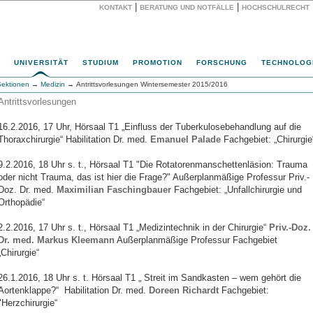
|
|
KONTAKT
BERATUNG UND NOTFÄLLE
HOCHSCHULRECHT
Website
UNIVERSITÄT
STUDIUM
PROMOTION
FORSCHUNG
TECHNOLOG
Sektionen
→
Medizin
→ Antrittsvorlesungen Wintersemester 2015/2016
Antrittsvorlesungen
16.2.2016, 17 Uhr, Hörsaal T1 „Einfluss der Tuberkulosebehandlung auf die
Thoraxchirurgie“ Habilitation Dr. med.
Emanuel Palade
Fachgebiet: „Chirurgie
9.2.2016, 18 Uhr s. t., Hörsaal T1 "Die Rotatorenmanschettenläsion: Trauma
oder nicht Trauma, das ist hier die Frage?" Außerplanmäßige Professur Priv.-
Doz. Dr. med.
Maximilian Faschingbauer
Fachgebiet: „Unfallchirurgie und
Orthopädie“
2.2.2016, 17 Uhr s. t., Hörsaal T1 „Medizintechnik in der Chirurgie“
Priv.-Doz.
Dr. med. Markus Kleemann
Außerplanmäßige Professur Fachgebiet
„Chirurgie“
26.1.2016, 18 Uhr s. t. Hörsaal T1 „ Streit im Sandkasten – wem gehört die
Aortenklappe?“ Habilitation Dr. med.
Doreen Richardt
Fachgebiet:
"Herzchirurgie“