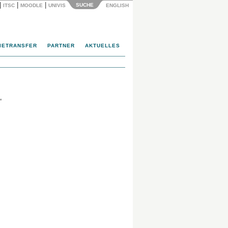
|
|
|
SUCHE
ITSC
MOODLE
UNIVIS
ENGLISH
IETRANSFER
PARTNER
AKTUELLES
“