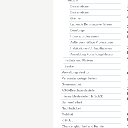
Medizin
Dissertationen
Dissertationen
Gremien
Laufende Berufungsverfahren
Berufungen
Honorarprofessuren
Außerplanmäßige Professuren
Habilitationen/Umhabilitationen
Anmeldung Forschungsklausur
Institute und Kliniken
Zentren
Verwaltungsstruktur
Personalangelegenheiten
Gremienarbeit
AGG-Beschwerdestelle
Interne Meldestelle (HinSchG)
Barrierefreiheit
Nachhaltigkeit
Mobilität
KI@UzL
Chancengleichheit und Familie