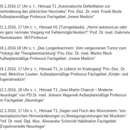
26.1.2016 17 Uhr s. t., Hörsaal T1 „Automatische Defibrillation zur
Verhinderung des plötzlichen Herztodes“ Priv.-Doz. Dr. med.
Frank Bode
Außerplanmäßige Professur Fachgebiet „Innere Medizin“
21.1.2016, 17 Uhr c. t., Hörsaal H1 (Turmgebäude), „Horror autotoxicus oder
ein ganz normaler Vorgang mit Fehlermöglichkeiten?‘‘ Prof. Dr. med.
Gabriele
Riemekasten
. W3-Professur
19.1.2016 18 Uhr s. t. „Das Lungenkarzinom: Vom vergessenen Tumor zum
Prototyp der Therapieentwicklung“ Priv.-Doz. Dr. med.
Martin Reck
Außerplanmäßige Professur Fachgebiet: „Innere Medizin“
19.1.2016, 17 Uhr s. t., Hörsaal T1 „In Lübeck im Krebsgang“ Priv.-Doz. Dr.
med.
Melchior Lauten
Außerplanmäßige Professur Fachgebiet „Kinder- und
Jugendmedizin“
12.1.2016, 18 Uhr s. t., Hörsaal T1 „Jean-Martin Charcot – Moderne
Neurologie“ von PD Dr. med.
Johann Hagenah
Außerplanmäßige Professur
im Fachgebiet „Neurologie“
12.1.2016, 17 Uhr s. t., Hörsaal T1 „Segen und Fluch des Musizierens: Von
neuroplastischen Hirnveränderungen zu Bewegungsstörungen bei Musikern“
Prof. Dr. med. Dipl. Mus.
Alexander Schmidt
Habilitation Fachgebiet:
„Experimentelle Neurologie“