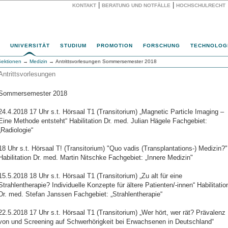
|
|
KONTAKT
BERATUNG UND NOTFÄLLE
HOCHSCHULRECHT
Website
UNIVERSITÄT
STUDIUM
PROMOTION
FORSCHUNG
TECHNOLOG
Sektionen
→
Medizin
→ Antrittsvorlesungen Sommersemester 2018
Antrittsvorlesungen
Sommersemester 2018
24.4.2018 17 Uhr s.t. Hörsaal T1 (Transitorium) „Magnetic Particle Imaging –
Eine Methode entsteht“ Habilitation Dr. med. Julian Hägele Fachgebiet:
„Radiologie“
18 Uhr s.t. Hörsaal T! (Transitorium) "Quo vadis (Transplantations-) Medizin?"
Habilitation Dr. med. Martin Nitschke Fachgebiet: „Innere Medizin"
15.5.2018 18 Uhr s.t. Hörsaal T1 (Transitorium) „Zu alt für eine
Strahlentherapie? Individuelle Konzepte für ältere Patienten/-innen“ Habilitatio
Dr. med. Stefan Janssen Fachgebiet: „Strahlentherapie“
22.5.2018 17 Uhr s.t. Hörsaal T1 (Transitorium) „Wer hört, wer rät? Prävalenz
von und Screening auf Schwerhörigkeit bei Erwachsenen in Deutschland“