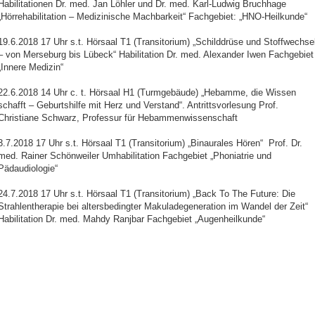
Habilitationen Dr. med. Jan Löhler und Dr. med. Karl-Ludwig Bruchhage
„Hörrehabilitation – Medizinische Machbarkeit“ Fachgebiet: „HNO-Heilkunde“
19.6.2018 17 Uhr s.t. Hörsaal T1 (Transitorium) „Schilddrüse und Stoffwechse
– von Merseburg bis Lübeck“ Habilitation Dr. med. Alexander Iwen Fachgebiet
„Innere Medizin“
22.6.2018 14 Uhr c. t. Hörsaal H1 (Turmgebäude) „Hebamme, die Wissen
schafft – Geburtshilfe mit Herz und Verstand“. Antrittsvorlesung Prof.
Christiane Schwarz, Professur für Hebammenwissenschaft
3.7.2018 17 Uhr s.t. Hörsaal T1 (Transitorium) „Binaurales Hören“ Prof. Dr.
med. Rainer Schönweiler Umhabilitation Fachgebiet „Phoniatrie und
Pädaudiologie“
24.7.2018 17 Uhr s.t. Hörsaal T1 (Transitorium) „Back To The Future: Die
Strahlentherapie bei altersbedingter Makuladegeneration im Wandel der Zeit“
Habilitation Dr. med. Mahdy Ranjbar Fachgebiet „Augenheilkunde“