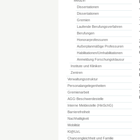
Medizin
Dissertationen
Dissertationen
Gremien
Laufende Berufungsverfahren
Berufungen
Honorarprofessuren
Außerplanmäßige Professuren
Habilitationen/Umhabilitationen
Anmeldung Forschungsklausur
Institute und Kliniken
Zentren
Verwaltungsstruktur
Personalangelegenheiten
Gremienarbeit
AGG-Beschwerdestelle
Interne Meldestelle (HinSchG)
Barrierefreiheit
Nachhaltigkeit
Mobilität
KI@UzL
Chancengleichheit und Familie