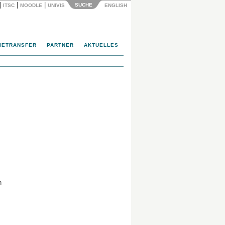
|
|
|
SUCHE
ITSC
MOODLE
UNIVIS
ENGLISH
IETRANSFER
PARTNER
AKTUELLES
n