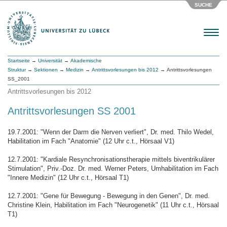
SUCHE
Menu
Startseite
→
Universität
→
Akademische
Struktur
→
Sektionen
→
Medizin
→
Antrittsvorlesungen bis 2012
→ Antrittsvorlesungen
SS_2001
Antrittsvorlesungen bis 2012
Antrittsvorlesungen SS 2001
19.7.2001: "Wenn der Darm die Nerven verliert", Dr. med. Thilo Wedel,
Habilitation im Fach "Anatomie" (12 Uhr c.t., Hörsaal V1)
12.7.2001: "Kardiale Resynchronisationstherapie mittels biventrikulärer
Stimulation", Priv.-Doz. Dr. med. Werner Peters, Umhabilitation im Fach
"Innere Medizin" (12 Uhr c.t., Hörsaal T1)
12.7.2001: "Gene für Bewegung - Bewegung in den Genen", Dr. med.
Christine Klein, Habilitation im Fach "Neurogenetik" (11 Uhr c.t., Hörsaal
T1)