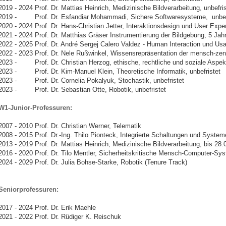
2019 - 2024 Prof. Dr. Mattias Heinrich, Medizinische Bildverarbeitung, unbefris
2019 - Prof. Dr. Esfandiar Mohammadi, Sichere Softwaresysteme, unbefr
2020 - 2024 Prof. Dr. Hans-Christian Jetter, Interaktionsdesign und User Expe
2021 - 2024 Prof. Dr. Matthias Gräser Instrumentierung der Bildgebung, 5 Jahr
2022 - 2025 Prof. Dr. André Sergej Calero Valdez - Human Interaction und Usa
2022 - 2023 Prof. Dr. Nele Rußwinkel, Wissensrepräsentation der mensch-zentr
2023 - Prof. Dr. Christian Herzog, ethische, rechtliche und soziale Aspekt
2023 - Prof. Dr. Kim-Manuel Klein, Theoretische Informatik, unbefristet
2023 - Prof. Dr. Cornelia Pokalyuk, Stochastik, unbefristet
2023 - Prof. Dr. Sebastian Otte, Robotik, unbefristet
W1-Junior-Professuren:
2007 - 2010 Prof. Dr. Christian Werner, Telematik
2008 - 2015 Prof. Dr.-Ing. Thilo Pionteck, Integrierte Schaltungen und System
2013 - 2019 Prof. Dr. Mattias Heinrich, Medizinische Bildverarbeitung, bis 28.
2016 - 2020 Prof. Dr. Tilo Mentler, Sicherheitskritische Mensch-Computer-Sy
2024 - 2029 Prof. Dr. Julia Bohse-Starke, Robotik (Tenure Track)
Seniorprofessuren:
2017 - 2024 Prof. Dr. Erik Maehle
2021 - 2022 Prof. Dr. Rüdiger K. Reischuk