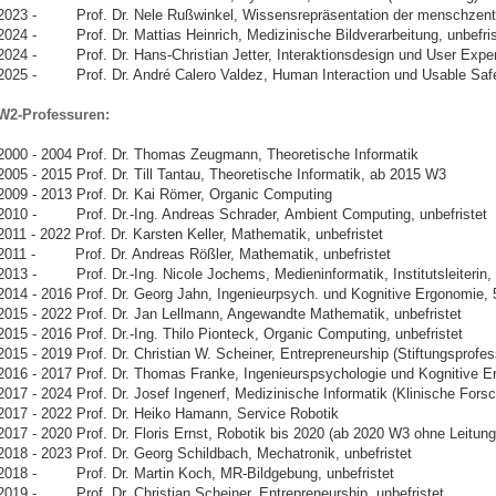
2023 - Prof. Dr. Nele Rußwinkel, Wissensrepräsentation der menschzentrie
2024 - Prof. Dr. Mattias Heinrich, Medizinische Bildverarbeitung, unbefris
2024 - Prof. Dr. Hans-Christian Jetter, Interaktionsdesign und User Expe
2025 - Prof. Dr. André Calero Valdez, Human Interaction und Usable Safet
W2-Professuren:
2000 - 2004 Prof. Dr. Thomas Zeugmann, Theoretische Informatik
2005 - 2015 Prof. Dr. Till Tantau, Theoretische Informatik, ab 2015 W3
2009 - 2013 Prof. Dr. Kai Römer, Organic Computing
2010 - Prof. Dr.-Ing. Andreas Schrader,
Ambient Computing,
unbefristet
2011 - 2022 Prof. Dr. Karsten Keller, Mathematik, unbefristet
2011 - Prof. Dr. Andreas Rößler, Mathematik, unbefristet
2013 - Prof. Dr.-Ing. Nicole Jochems, Medieninformatik, Institutsleiterin, 
2014 - 2016 Prof. Dr. Georg Jahn, Ingenieurpsych. und Kognitive Ergonomie, 
2015 - 2022 Prof. Dr. Jan Lellmann, Angewandte Mathematik, unbefristet
2015 - 2016 Prof. Dr.-Ing. Thilo Pionteck,
Organic Computing,
unbefristet
2015 - 2019 Prof. Dr. Christian W. Scheiner, Entrepreneurship (Stiftungsprofes
2016 - 2017 Prof. Dr. Thomas Franke, Ingenieurspsychologie und Kognitive Er
2017 - 2024 Prof. Dr. Josef Ingenerf, Medizinische Informatik (Klinische Forsc
2017 - 2022 Prof. Dr. Heiko Hamann, Service Robotik
2017 - 2020 Prof. Dr. Floris Ernst, Robotik bis 2020 (ab 2020 W3 ohne Leitung
2018 - 2023 Prof. Dr. Georg Schildbach, Mechatronik, unbefristet
2018 - Prof. Dr. Martin Koch, MR-Bildgebung, unbefristet
2019 - Prof. Dr. Christian Scheiner, Entrepreneurship, unbefristet