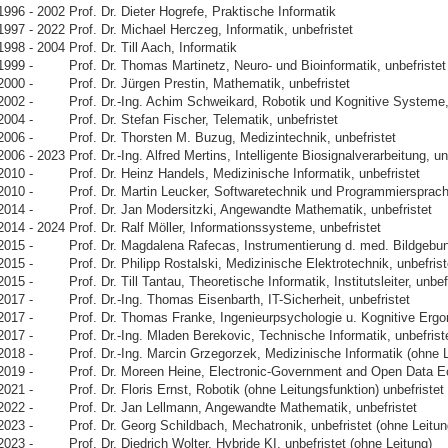
1996 - 2002 Prof. Dr. Dieter Hogrefe, Praktische Informatik
1997 - 2022 Prof. Dr. Michael Herczeg, Informatik, unbefristet
1998 - 2004 Prof. Dr. Till Aach, Informatik
1999 - Prof. Dr. Thomas Martinetz, Neuro- und Bioinformatik, unbefristet
2000 - Prof. Dr. Jürgen Prestin, Mathematik, unbefristet
2002 - Prof. Dr.-Ing. Achim Schweikard, Robotik und Kognitive Systeme, 
2004 - Prof. Dr. Stefan Fischer, Telematik, unbefristet
2006 - Prof. Dr. Thorsten M. Buzug, Medizintechnik, unbefristet
2006 - 2023 Prof. Dr.-Ing. Alfred Mertins, Intelligente Biosignalverarbeitung, un
2010 - Prof. Dr. Heinz Handels, Medizinische Informatik, unbefristet
2010 - Prof. Dr. Martin Leucker, Softwaretechnik und Programmiersprache
2014 - Prof. Dr. Jan Modersitzki, Angewandte Mathematik, unbefristet
2014 - 2024 Prof. Dr. Ralf Möller, Informationssysteme, unbefristet
2015 - Prof. Dr. Magdalena Rafecas, Instrumentierung d. med. Bildgebung 
2015 - Prof. Dr. Philipp Rostalski, Medizinische Elektrotechnik, unbefrist
2015 - Prof. Dr. Till Tantau, Theoretische Informatik, Institutsleiter, unbefr
2017 - Prof. Dr.-Ing. Thomas Eisenbarth, IT-Sicherheit, unbefristet
2017 - Prof. Dr. Thomas Franke, Ingenieurpsychologie u. Kognitive Ergono
2017 - Prof. Dr.-Ing. Mladen Berekovic, Technische Informatik, unbefrist
2018 - Prof. Dr.-Ing. Marcin Grzegorzek, Medizinische Informatik (ohne Lei
2019 - Prof. Dr. Moreen Heine, Electronic-Government and Open Data Ec
2021 -
Prof. Dr. Floris Ernst, Robotik (ohne Leitungsfunktion) unbefristet
2022 - Prof. Dr. Jan Lellmann, Angewandte Mathematik, unbefristet
2023 - Prof. Dr. Georg Schildbach, Mechatronik, unbefristet (ohne Leitun
2023 - Prof. Dr. Diedrich Wolter, Hybride KI, unbefristet (ohne Leitung)