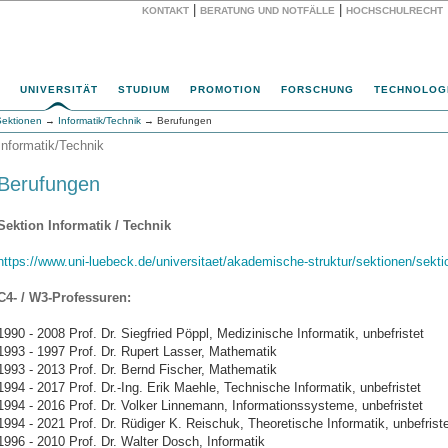
|
|
KONTAKT
BERATUNG UND NOTFÄLLE
HOCHSCHULRECHT
Website
UNIVERSITÄT
STUDIUM
PROMOTION
FORSCHUNG
TECHNOLOG
Sektionen
→
Informatik/Technik
→ Berufungen
Informatik/Technik
Berufungen
Sektion Informatik / Technik
https://www.uni-luebeck.de/universitaet/akademische-struktur/sektionen/sekti
C4- / W3-Professuren:
1990 - 2008 Prof. Dr. Siegfried Pöppl, Medizinische Informatik, unbefristet
1993 - 1997 Prof. Dr. Rupert Lasser, Mathematik
1993 - 2013 Prof. Dr. Bernd Fischer, Mathematik
1994 - 2017 Prof. Dr.-Ing. Erik Maehle, Technische Informatik, unbefristet
1994 - 2016 Prof. Dr. Volker Linnemann, Informationssysteme, unbefristet
1994 - 2021 Prof. Dr. Rüdiger K. Reischuk, Theoretische Informatik, unbefriste
1996 - 2010 Prof. Dr. Walter Dosch, Informatik