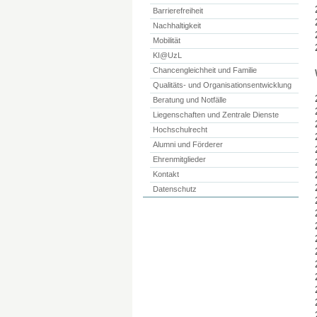
Barrierefreiheit
Nachhaltigkeit
Mobilität
KI@UzL
Chancengleichheit und Familie
Qualitäts- und Organisationsentwicklung
Beratung und Notfälle
Liegenschaften und Zentrale Dienste
Hochschulrecht
Alumni und Förderer
Ehrenmitglieder
Kontakt
Datenschutz