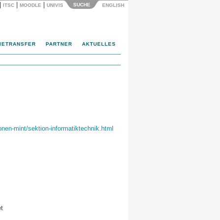
|
|
|
SUCHE
ITSC
MOODLE
UNIVIS
ENGLISH
IETRANSFER
PARTNER
AKTUELLES
onen-mint/sektion-informatiktechnik.html
t