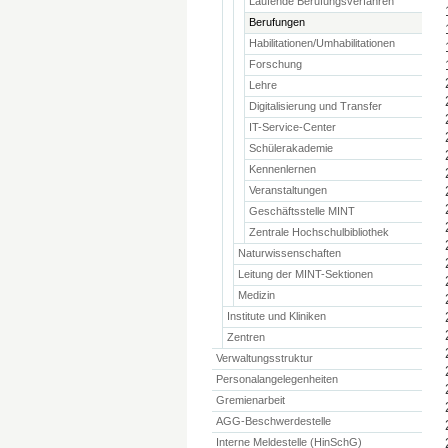
Laufende Berufungsverfahren
Berufungen
Habilitationen/Umhabilitationen
Forschung
Lehre
Digitalisierung und Transfer
IT-Service-Center
Schülerakademie
Kennenlernen
Veranstaltungen
Geschäftsstelle MINT
Zentrale Hochschulbibliothek
Naturwissenschaften
Leitung der MINT-Sektionen
Medizin
Institute und Kliniken
Zentren
Verwaltungsstruktur
Personalangelegenheiten
Gremienarbeit
AGG-Beschwerdestelle
Interne Meldestelle (HinSchG)