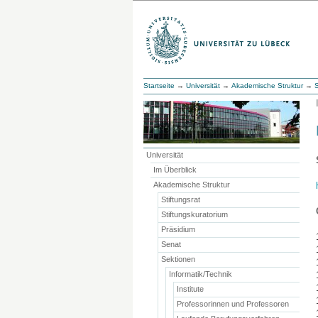
Startseite
→
Universität
→
Akademische Struktur
→
Universität
Im Überblick
Akademische Struktur
Stiftungsrat
Stiftungskuratorium
Präsidium
Senat
Sektionen
Informatik/Technik
Institute
Professorinnen und Professoren