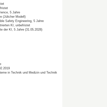
tet
istet
rience, 5 Jahre
e (Jülicher Modell)
ble Safety Engineering, 5 Jahre
ierten KI, unbefristet
e der KI, 5 Jahre (31.05.2028)
e
02.2019
steme in Technik und Medizin und Technik