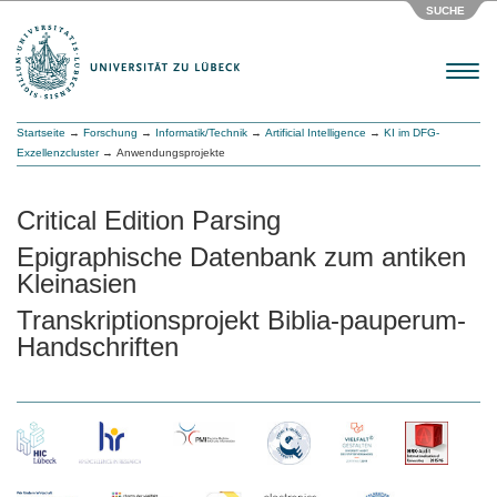
SUCHE
Menu
Startseite
→
Forschung
→
Informatik/Technik
→
Artificial Intelligence
→
KI im DFG-
Exzellenzcluster
→ Anwendungsprojekte
Critical Edition Parsing
Epigraphische Datenbank zum antiken
Kleinasien
Transkriptionsprojekt Biblia-pauperum-
Handschriften