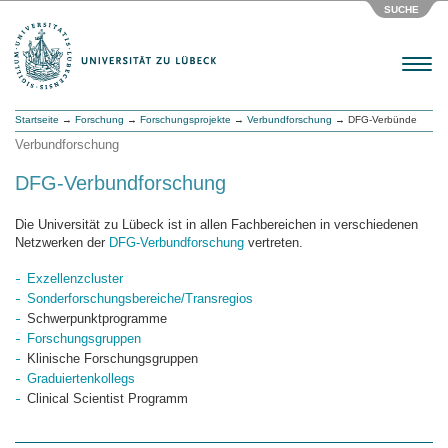
SUCHE
Menu
Startseite
→
Forschung
→
Forschungsprojekte
→
Verbundforschung
→ DFG-Verbünde
Verbundforschung
DFG-Verbundforschung
Die Universität zu Lübeck ist in allen Fachbereichen in verschiedenen
Netzwerken der
DFG-Verbundforschung
vertreten.
Exzellenzcluster
Sonderforschungsbereiche/Transregios
Schwerpunktprogramme
Forschungsgruppen
Klinische Forschungsgruppen
Graduiertenkollegs
Clinical Scientist Programm