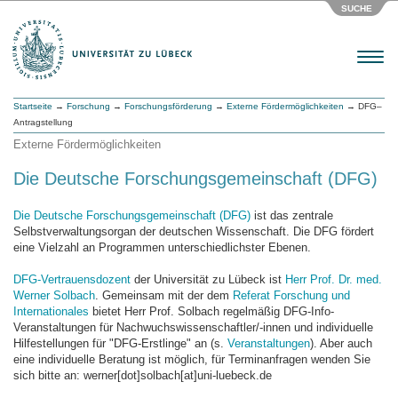
SUCHE
Menu
Startseite
→
Forschung
→
Forschungsförderung
→
Externe Fördermöglichkeiten
→ DFG–
Antragstellung
Externe Fördermöglichkeiten
Die Deutsche Forschungsgemeinschaft (DFG)
Die Deutsche Forschungsgemeinschaft (DFG)
ist das zentrale
Selbstverwaltungsorgan der deutschen Wissenschaft. Die DFG fördert
eine Vielzahl an Programmen unterschiedlichster Ebenen.
DFG-Vertrauensdozent
der Universität zu Lübeck ist
Herr Prof. Dr. med.
Werner Solbach
. Gemeinsam mit der dem
Referat Forschung und
Internationales
bietet Herr Prof. Solbach regelmäßig DFG-Info-
Veranstaltungen für Nachwuchswissenschaftler/-innen und individuelle
Hilfestellungen für "DFG-Erstlinge" an (s.
Veranstaltungen
). Aber auch
eine individuelle Beratung ist möglich, für Terminanfragen wenden Sie
sich bitte an: werner[dot]solbach[at]uni-luebeck.de