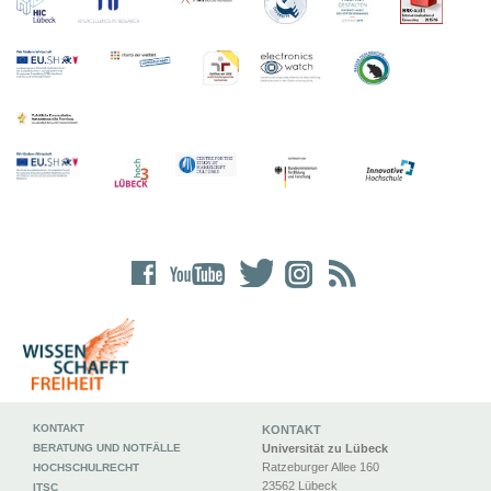
KONTAKT
KONTAKT
BERATUNG UND NOTFÄLLE
Universität zu Lübeck
Ratzeburger Allee 160
HOCHSCHULRECHT
23562 Lübeck
ITSC