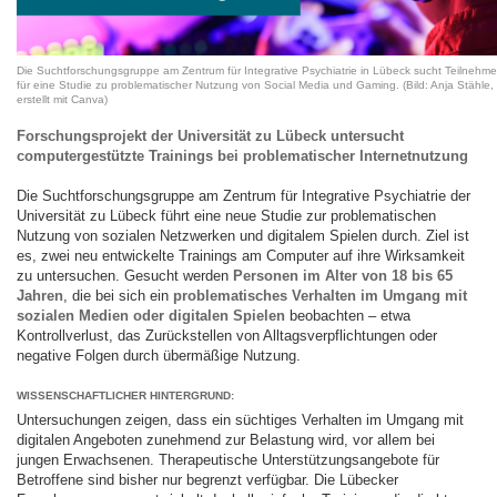
Die Suchtforschungsgruppe am Zentrum für Integrative Psychiatrie in Lübeck sucht Teilnehm
für eine Studie zu problematischer Nutzung von Social Media und Gaming. (Bild: Anja Stähle,
erstellt mit Canva)
Forschungsprojekt der Universität zu Lübeck untersucht
computergestützte Trainings bei problematischer Internetnutzung
Die Suchtforschungsgruppe am Zentrum für Integrative Psychiatrie der
Universität zu Lübeck führt eine neue Studie zur problematischen
Nutzung von sozialen Netzwerken und digitalem Spielen durch. Ziel ist
es, zwei neu entwickelte Trainings am Computer auf ihre Wirksamkeit
zu untersuchen. Gesucht werden
Personen im Alter von 18 bis 65
Jahren
, die bei sich ein
problematisches Verhalten im Umgang mit
sozialen Medien oder digitalen Spielen
beobachten – etwa
Kontrollverlust, das Zurückstellen von Alltagsverpflichtungen oder
negative Folgen durch übermäßige Nutzung.
WISSENSCHAFTLICHER HINTERGRUND:
Untersuchungen zeigen, dass ein süchtiges Verhalten im Umgang mit
digitalen Angeboten zunehmend zur Belastung wird, vor allem bei
jungen Erwachsenen. Therapeutische Unterstützungsangebote für
Betroffene sind bisher nur begrenzt verfügbar. Die Lübecker