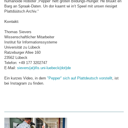
humanoide Roboter ,Pepper‘ hett groten Bildungs-Hunger. He bruukt en
Barg an Spraak-Daten. Un dor kaamt wi in‘t Speel mit unsen riesiget
Plattdüütsch Archiv.“
Kontakt:
Thomas Sievers
Wissenschaftlicher Mitarbeiter
Institut für Informationssysteme
Universität zu Lübeck
Ratzeburger Allee 160
23562 Lübeck
Telefon: +49 177 3202747
E-Mail:
sievers(at)ifis.uni-luebeck(dot)de
Ein kurzes Video, in dem
"Pepper" sich auf Plattdeutsch vorstellt
, ist
bei Instagram zu finden.