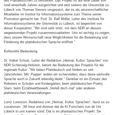
des Plattdeutschen zu verstehen. Das Projekt ist auf eine Dauer von
rund eineinhalb Jahren ausgerichtet und wird seitens der Universität zu
Lübeck von Thomas Sievers umgesetzt, der es als wissenschaftlicher
Mitarbeiter im Institut für Informationssysteme zum Thema seiner
Promotion gemacht hat. Prof. Dr. Ralf Möller, Leiter des Instituts für
Informationssysteme der Universität zu Lübeck, ist begeistert von
dieser Kooperation: "Wir sind sehr stolz, mit dem NDR an diesem
wegweisenden Projekt zusammenzuarbeiten. Uns ist wichtig zu zeigen,
dass unsere Wissenschaft neue Möglichkeiten für die Bewahrung und
Förderung der plattdeutschen Sprache eröffnet."
Kulturelle Bedeutung
Dr. Volker Schulz, Leiter der Redaktion „Heimat, Kultur, Sprachen“ von
NDR Schleswig-Holstein, betont die Bedeutung des Projekts für die
regionale Kultur: "Wir lieben Plattdeutsch und fördern es seit
Jahrzehnten. Mit ,Pepper‘ wollen wir sicherstellen, dass diese wertvolle
Sprache auch in Zukunft lebendig bleibt." Denkbar ist ein Einsatz des
Roboters in Schulen und Kindergärten, beim plattdeutschen Poetry
Slam, beim Erzählwettbewerb „Vertell doch mal“ oder anderen
plattdeutschen Veranstaltungen.
Lornz Lorenzen, Redakteur von „Heimat, Kultur, Sprachen“, fasst es so
zusammen: „Wi freut und doröver dat de KI Forschers vun de Uni
Lübeck to uns kamen sünd. Dat is en phantastisches Projekt. De