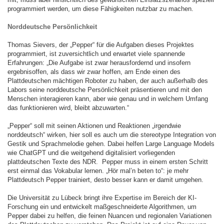
programmiert werden, um diese Fähigkeiten nutzbar zu machen.
Norddeutsche Persönlichkeit
Thomas Sievers, der „Pepper“ für die Aufgaben dieses Projektes
programmiert, ist zuversichtlich und erwartet viele spannende
Erfahrungen: „Die Aufgabe ist zwar herausfordernd und insofern
ergebnisoffen, als dass wir zwar hoffen, am Ende einen des
Plattdeutschen mächtigen Roboter zu haben, der auch außerhalb des
Labors seine norddeutsche Persönlichkeit präsentieren und mit den
Menschen interagieren kann, aber wie genau und in welchem Umfang
das funktionieren wird, bleibt abzuwarten.“
„Pepper“ soll mit seinen Aktionen und Reaktionen „irgendwie
norddeutsch“ wirken, hier soll es auch um die stereotype Integration von
Gestik und Sprachmelodie gehen. Dabei helfen Large Language Models
wie ChatGPT und die weitgehend digitalisiert vorliegenden
plattdeutschen Texte des NDR. Pepper muss in einem ersten Schritt
erst einmal das Vokabular lernen. „Hör mal’n beten to“: je mehr
Plattdeutsch Pepper trainiert, desto besser kann er damit umgehen.
Die Universität zu Lübeck bringt ihre Expertise im Bereich der KI-
Forschung ein und entwickelt maßgeschneiderte Algorithmen, um
Pepper dabei zu helfen, die feinen Nuancen und regionalen Variationen