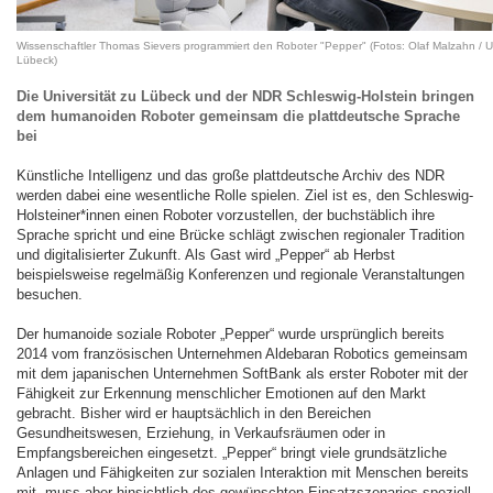
Wissenschaftler Thomas Sievers programmiert den Roboter "Pepper" (Fotos: Olaf Malzahn / U
Lübeck)
Die Universität zu Lübeck und der NDR Schleswig-Holstein bringen
dem humanoiden Roboter gemeinsam die plattdeutsche Sprache
bei
Künstliche Intelligenz und das große plattdeutsche Archiv des NDR
werden dabei eine wesentliche Rolle spielen. Ziel ist es, den Schleswig-
Holsteiner*innen einen Roboter vorzustellen, der buchstäblich ihre
Sprache spricht und eine Brücke schlägt zwischen regionaler Tradition
und digitalisierter Zukunft. Als Gast wird „Pepper“ ab Herbst
beispielsweise regelmäßig Konferenzen und regionale Veranstaltungen
besuchen.
Der humanoide soziale Roboter „Pepper“ wurde ursprünglich bereits
2014 vom französischen Unternehmen Aldebaran Robotics gemeinsam
mit dem japanischen Unternehmen SoftBank als erster Roboter mit der
Fähigkeit zur Erkennung menschlicher Emotionen auf den Markt
gebracht. Bisher wird er hauptsächlich in den Bereichen
Gesundheitswesen, Erziehung, in Verkaufsräumen oder in
Empfangsbereichen eingesetzt. „Pepper“ bringt viele grundsätzliche
Anlagen und Fähigkeiten zur sozialen Interaktion mit Menschen bereits
mit, muss aber hinsichtlich des gewünschten Einsatzszenarios speziell