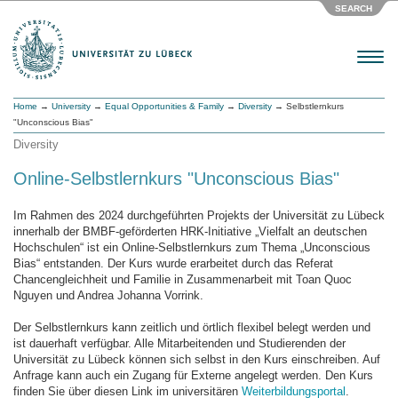
SEARCH
Menu
Home
→
University
→
Equal Opportunities & Family
→
Diversity
→ Selbstlernkurs
"Unconscious Bias"
Diversity
Online-Selbstlernkurs "Unconscious Bias"
Im Rahmen des 2024 durchgeführten Projekts der Universität zu Lübeck
innerhalb der BMBF-geförderten HRK-Initiative „Vielfalt an deutschen
Hochschulen“ ist ein Online-Selbstlernkurs zum Thema „Unconscious
Bias“ entstanden. Der Kurs wurde erarbeitet durch das Referat
Chancengleichheit und Familie in Zusammenarbeit mit Toan Quoc
Nguyen und Andrea Johanna Vorrink.
Der Selbstlernkurs kann zeitlich und örtlich flexibel belegt werden und
ist dauerhaft verfügbar. Alle Mitarbeitenden und Studierenden der
Universität zu Lübeck können sich selbst in den Kurs einschreiben. Auf
Anfrage kann auch ein Zugang für Externe angelegt werden. Den Kurs
finden Sie über diesen Link im universitären
Weiterbildungsportal
.