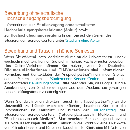
Bewerbung ohne schulische
Hochschulzugangsberechtigung
Informationen zum
Studienzugang ohne schulische
Hochschulzugangsberechtigung (Abitur)
sowie
zur
Hochschuleignungsprüfung
finden Sie auf den Seiten des
Studierenden-Service-Centers unter '
Studium ohne Abitur
'.
Bewerbung und Tausch in höhere Semester
Wenn Sie während Ihres Medizinstudiums an die Universität zu Lübeck
wechseln möchten, können Sie sich in höhere Fachsemester bewerben.
Das Online-Verfahren können Sie nutzen, wenn Sie
Deutsche,
Bildungsinländer*innen und EU-Bürger*innen
sind. Informationen,
Formulare und Kontaktdaten der Ansprechpartner*innen finden Sie auf
den Seiten des
Studierenden-Service-Centers
und im
eingerichteten
Bewerbungsportal
. Bitte beachten Sie, dass ggfls. für die
Anerkennung von Studienleistungen aus dem Ausland die jeweiligen
Landesprüfungsämter zuständig sind.
Wenn Sie durch einen direkten Tausch (mit Tauschpartner*in) an die
Universität zu Lübeck wechseln möchten, beachten Sie bitte die
Informationen im Merkblatt und nutzen den
Tauschantrag
des
Studierenden-Service-Centers ("Studienplatztausch Merkblatt" und
"Studienplatztausch Medizin"). Bitte beachten Sie, dass grundsätzlich
als Voraussetzungen für einen Tausch in die Vorklinik eine HZB-Note
von 2,5 oder besser und für einen Tausch in die Klinik eine M1-Note von